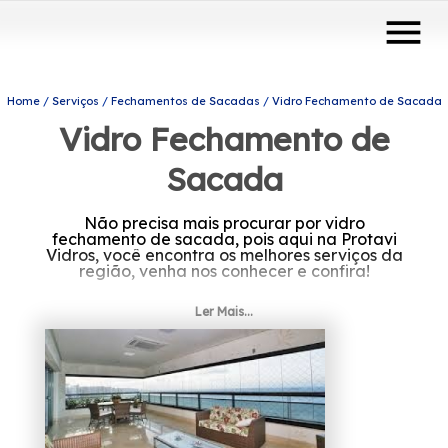
menu
Home
Serviços
Fechamentos de Sacadas
Vidro Fechamento de Sacada
Vidro Fechamento de
Sacada
Não precisa mais procurar por vidro
fechamento de sacada, pois aqui na Protavi
Vidros, você encontra os melhores serviços da
região, venha nos conhecer e confira!
Ler Mais...
Contamos com profissionais experientes e por
isso, podemos garantir a total satisfação de
todos os nossos clientes.