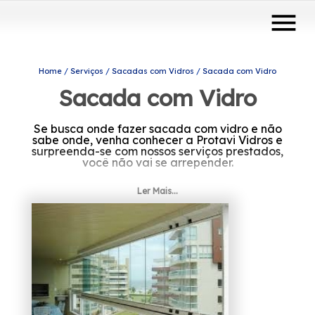
menu
Home
Serviços
Sacadas com Vidros
Sacada com Vidro
Sacada com Vidro
Se busca onde fazer sacada com vidro e não
sabe onde, venha conhecer a Protavi Vidros e
surpreenda-se com nossos serviços prestados,
você não vai se arrepender.
Ler Mais...
Contamos com profissionais experientes e
treinados periodicamente e por isso, estamos
crescendo a cada dia mais.