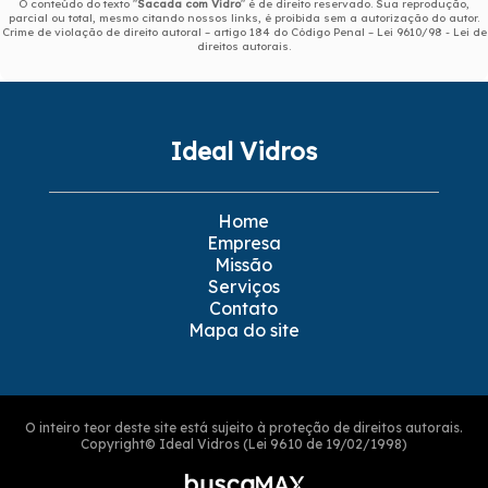
O conteúdo do texto "
Sacada com Vidro
" é de direito reservado. Sua reprodução,
parcial ou total, mesmo citando nossos links, é proibida sem a autorização do autor.
Crime de violação de direito autoral – artigo 184 do Código Penal –
Lei 9610/98 - Lei de
direitos autorais
.
Ideal Vidros
Home
Empresa
Missão
Serviços
Contato
Mapa do site
O inteiro teor deste site está sujeito à proteção de direitos autorais.
Copyright© Ideal Vidros (Lei 9610 de 19/02/1998)