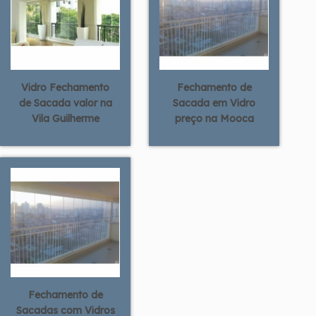
Vidro Fechamento
Fechamento de
de Sacada valor na
Sacada em Vidro
Vila Guilherme
preço na Mooca
Fechamento de
Sacadas com Vidros