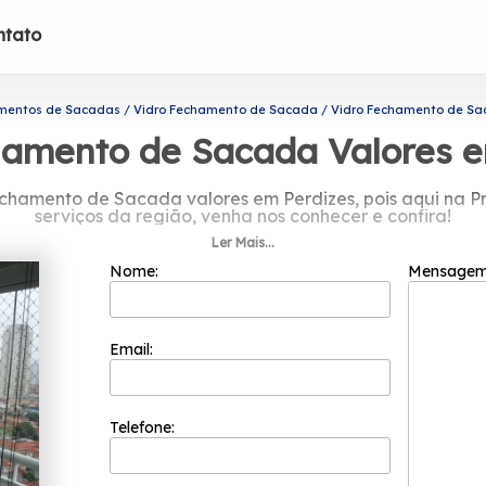
ntato
mentos de Sacadas
Vidro Fechamento de Sacada
Vidro Fechamento de Sac
hamento de Sacada Valores e
chamento de Sacada valores em Perdizes, pois aqui na Pr
serviços da região, venha nos conhecer e confira!
Ler Mais...
 valores em Perdizes? Confira os produtos e serviços disp
 envidraçamento de sacadas, portas de vidro, coberturas 
Nome:
Mensage
Nossos profissionais estão prontos para atendê-lo adeq
Email:
Telefone: