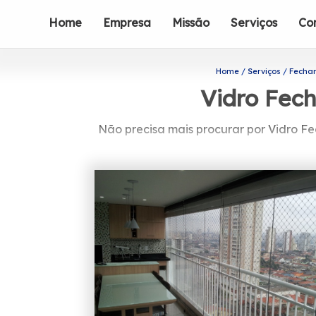
Home
Empresa
Missão
Serviços
Co
Home
Serviços
Fecha
Vidro Fec
Não precisa mais procurar por Vidro Fe
Precisa de Vidro Fechamento de Sacada
pode encontrar box para banheiros,
atender suas necessidades. 