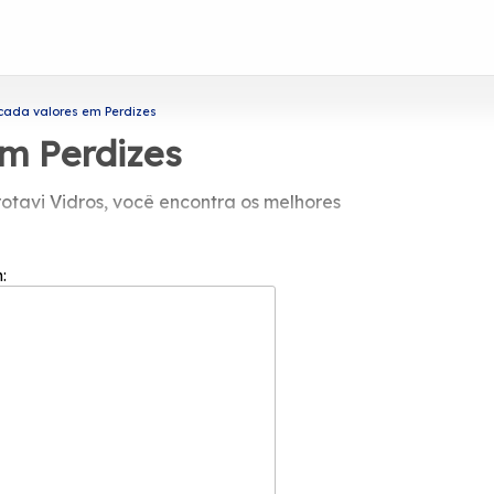
ada valores em Perdizes
m Perdizes
otavi Vidros, você encontra os melhores
onibilizados pela Protavi Vidros, você
com vidro, entre outras opções para
m:
uadamente, entre em contato.