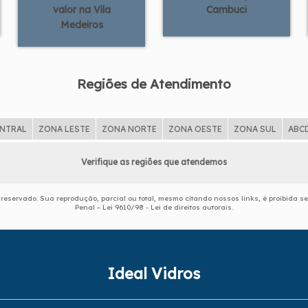
valor na Vila
Cambuci
Medeiros
Regiões de Atendimento
ENTRAL
ZONA LESTE
ZONA NORTE
ZONA OESTE
ZONA SUL
ABC
Verifique as regiões que atendemos
o reservado. Sua reprodução, parcial ou total, mesmo citando nossos links, é proibida s
Penal –
Lei 9610/98 - Lei de direitos autorais
.
Ideal Vidros