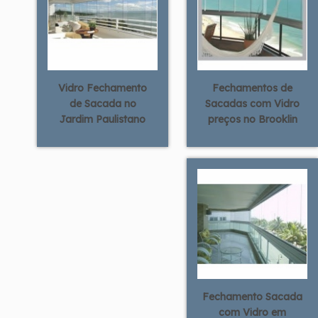
Vidro Fechamento
Fechamentos de
de Sacada no
Sacadas com Vidro
Jardim Paulistano
preços no Brooklin
Fechamento Sacada
com Vidro em