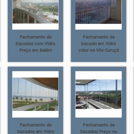
Fechamento de
Fechamento de
Sacadas com Vidro
Sacada em Vidro
Preço em Belém
valor na Vila Curuçá
Fechamento de
Fechamento de
Sacadas em Vidro
Sacadas Preço no