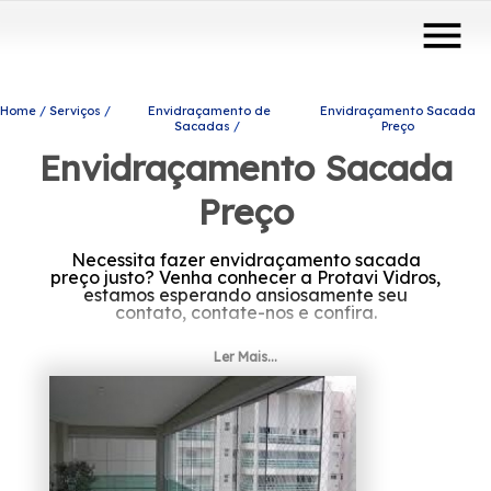
menu
Home
Serviços
Envidraçamento de
Envidraçamento Sacada
Sacadas
Preço
Envidraçamento Sacada
Preço
Necessita fazer envidraçamento sacada
preço justo? Venha conhecer a Protavi Vidros,
estamos esperando ansiosamente seu
contato, contate-nos e confira.
Ler Mais...
Venha nos conhecer e se encantar por nosso
profissionalismo e transparência na prestação
de serviços e atendimento.