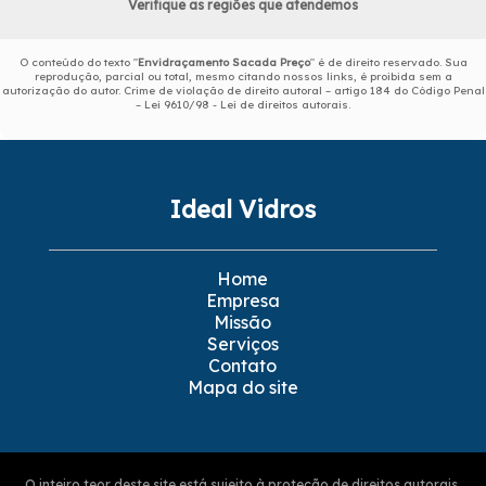
Verifique as regiões que atendemos
O conteúdo do texto "
Envidraçamento Sacada Preço
" é de direito reservado. Sua
reprodução, parcial ou total, mesmo citando nossos links, é proibida sem a
autorização do autor. Crime de violação de direito autoral – artigo 184 do Código Penal
–
Lei 9610/98 - Lei de direitos autorais
.
Ideal Vidros
Home
Empresa
Missão
Serviços
Contato
Mapa do site
O inteiro teor deste site está sujeito à proteção de direitos autorais.