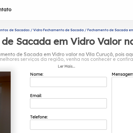
ntato
ntos de Sacadas
Vidro Fechamento de Sacada
Fechamento de Sacada em V
de Sacada em Vidro Valor na
mento de Sacada em Vidro valor na Vila Curuçá, pois aqui
melhores serviços da região, venha nos conhecer e confira
Ler Mais...
acada em Vidro valor na Vila Curuçá? Conte com a Prota
s, são diversas opções de produtos e serviços oferecida
Nome:
Mensage
. Trabalhamos de forma comprometida, levando beleza e
Email:
Telefone: