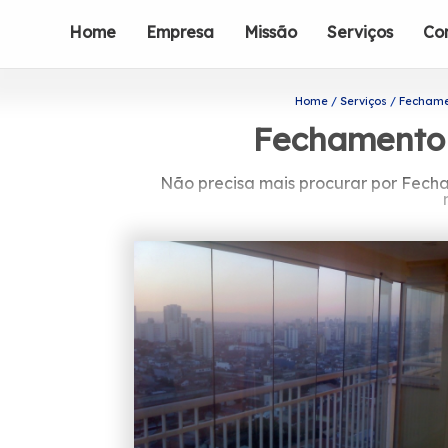
Home
Empresa
Missão
Serviços
Co
Home
Serviços
Fechame
Fechamento 
Não precisa mais procurar por Fecha
A sua procura é por Fechamento de S
busca do setor de engenharia de vidro
para banheiros e portas de vidro