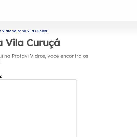
idro valor na Vila Curuçá
 Vila Curuçá
 na Protavi Vidros, você encontra os
!
vi Vidros e tenha a solução que você
s, como envidraçamento de sacadas, box
m:
 modernidade para o seu ambiente.