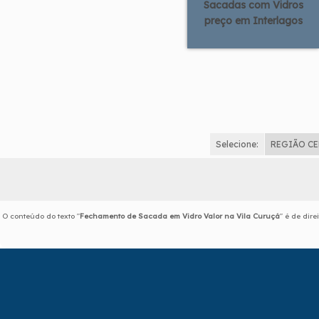
Sacadas com Vidros
preço em Interlagos
Selecione:
REGIÃO C
O conteúdo do texto "
Fechamento de Sacada em Vidro Valor na Vila Curuçá
" é de dir