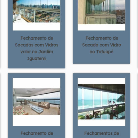
Fechamento de
Fechamento de
Sacadas com Vidros
Sacada com Vidro
valor no Jardim
no Tatuapé
Iguatemi
Fechamento de
Fechamentos de