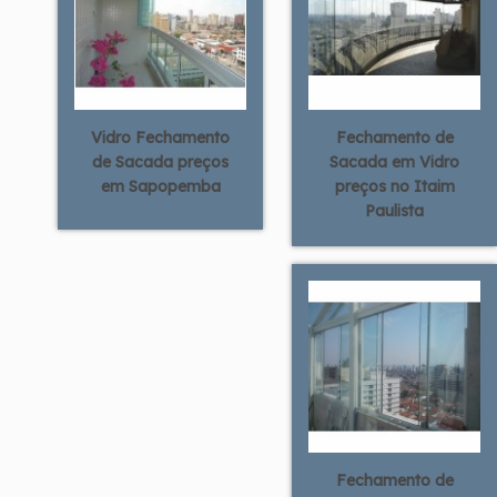
Vidro Fechamento
Fechamento de
de Sacada preços
Sacada em Vidro
em Sapopemba
preços no Itaim
Paulista
Fechamento de