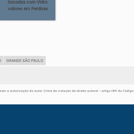
Sacadas com Vidro
valores em Perdizes
D
GRANDE SÃO PAULO
 sem a autorização do autor. Crime de violação de direito autoral – artigo 184 do Código