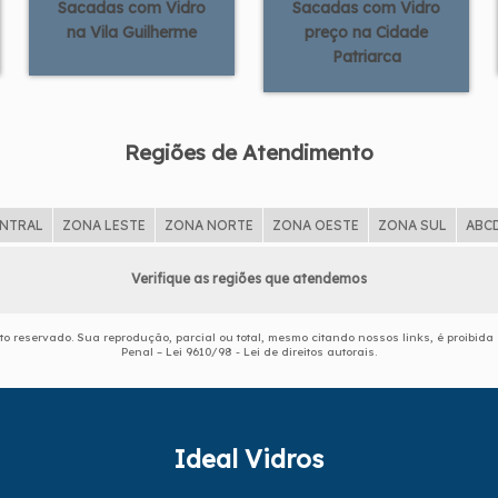
Sacadas com Vidro
Sacadas com Vidro
na Vila Guilherme
preço na Cidade
Patriarca
Regiões de Atendimento
ENTRAL
ZONA LESTE
ZONA NORTE
ZONA OESTE
ZONA SUL
ABC
Verifique as regiões que atendemos
eito reservado. Sua reprodução, parcial ou total, mesmo citando nossos links, é proibida
Penal –
Lei 9610/98 - Lei de direitos autorais
.
Ideal Vidros