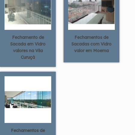
Fechamento de
Fechamentos de
Sacada em Vidro
Sacadas com Vidro
valores na Vila
valor em Moema
Curuçá
Fechamentos de