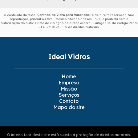
O conteúdo do texto "
Cortinas de Vidro para Varandas
" é de direito reservado. Sua
reprodução, parcial ou total, mesmo citando nossos links, é proibida sem a
autorização do autor. Crime de violação de direito autoral – artigo 184 do Código Penal
–
Lei 9610/98 - Lei de direitos autorais
.
Ideal Vidros
Home
Empresa
Missão
Serviços
Contato
Mapa do site
O inteiro teor deste site está sujeito à proteção de direitos autorais.