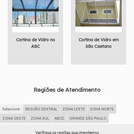
Cortina de Vidro no
Cortina de Vidro em
ABC
São Caetano
Regiões de Atendimento
Selecione:
REGIÃO CENTRAL
ZONA LESTE
ZONA NORTE
ZONA OESTE
ZONA SUL
ABCD
GRANDE SÃO PAULO
Verifique as regiões que atendemos