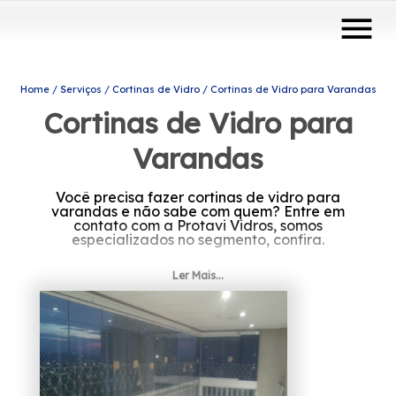
menu
Home
Serviços
Cortinas de Vidro
Cortinas de Vidro para Varandas
Cortinas de Vidro para
Varandas
Você precisa fazer cortinas de vidro para
varandas e não sabe com quem? Entre em
contato com a Protavi Vidros, somos
especializados no segmento, confira.
Ler Mais...
Trabalhamos para nos tornar uma das
maiores e mais renomadas empresas do
mercado. Não perca mais tempo e entre em
contato com nossa equipe!