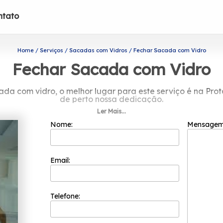
ntato
Home
Serviços
Sacadas com Vidros
Fechar Sacada com Vidro
Fechar Sacada com Vidro
a com vidro, o melhor lugar para este serviço é na Protav
de perto nossa dedicação.
Ler Mais...
ficada para atendê-lo e tirar todas suas dúvidas, entre j
Nome:
Mensage
Email:
Telefone: