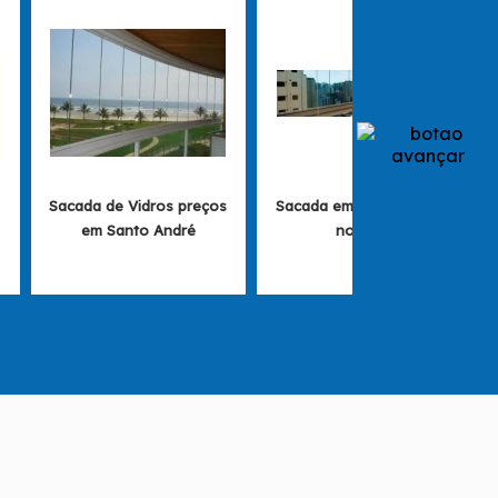
m
Sacada de Vidros preços
Sacada em Vidro valores
em Santo André
no Brás