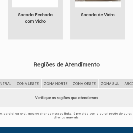
Sacada Fechada
Sacada de Vidro
com Vidro
Regiões de Atendimento
ENTRAL
ZONA LESTE
ZONA NORTE
ZONA OESTE
ZONA SUL
ABC
Verifique as regiões que atendemos
o, parcial ou total, mesmo citando nossos links, é proibida sem a autorização do autor.
direitos autorais
.