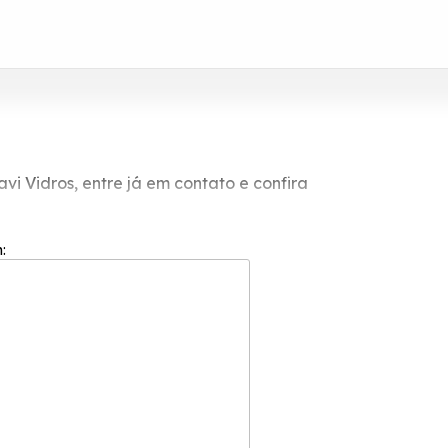
i Vidros, entre já em contato e confira
á em contato e confira.
m: