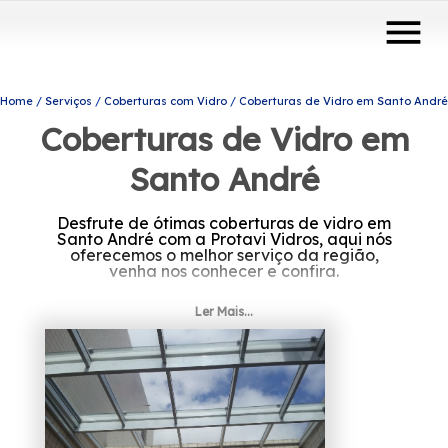
menu
Home
Serviços
Coberturas com Vidro
Coberturas de Vidro em Santo André
Coberturas de Vidro em
Santo André
Desfrute de ótimas coberturas de vidro em
Santo André com a Protavi Vidros, aqui nós
oferecemos o melhor serviço da região,
venha nos conhecer e confira.
Ler Mais...
Caso tenha alguma dúvida, entre em contato
conosco! Será um prazer atendê-lo.
Estamos esperando sua ligação.