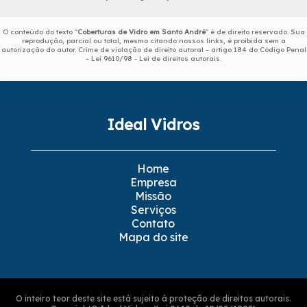
O conteúdo do texto "
Coberturas de Vidro em Santo André
" é de direito reservado. Sua
reprodução, parcial ou total, mesmo citando nossos links, é proibida sem a
autorização do autor. Crime de violação de direito autoral – artigo 184 do Código Penal
–
Lei 9610/98 - Lei de direitos autorais
.
Ideal Vidros
Home
Empresa
Missão
Serviços
Contato
Mapa do site
O inteiro teor deste site está sujeito à proteção de direitos autorais.