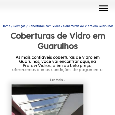
menu
Home
Serviços
Coberturas com Vidro
Coberturas de Vidro em Guarulhos
Coberturas de Vidro em
Guarulhos
As mais confiáveis coberturas de vidro em
Guarulhos, você vai encontrar aqui, na
Protavi Vidros, além do belo preço,
oferecemos ótimas condições de pagamento.
Ler Mais...
Com comprometimento, qualidade e prazer
no que fazemos contamos com profissionais
qualificados e especializados em
envidraçamento de sacada articulada,
vidros comuns e temperados, portas, janelas,
guarda corpo, fechamento de área, box,
espelhos, entre outros.