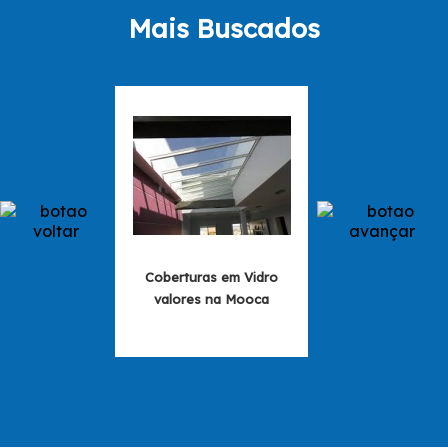
Mais Buscados
Coberturas em Vidro
Cobertura de Vidro
valores na Mooca
no Brookli