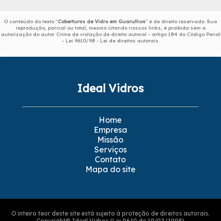
O conteúdo do texto "
Coberturas de Vidro em Guarulhos
" é de direito reservado. Sua
reprodução, parcial ou total, mesmo citando nossos links, é proibida sem a
autorização do autor. Crime de violação de direito autoral – artigo 184 do Código Penal
–
Lei 9610/98 - Lei de direitos autorais
.
Ideal Vidros
Home
Empresa
Missão
Serviços
Contato
Mapa do site
O inteiro teor deste site está sujeito à proteção de direitos autorais.
Copyright© Ideal Vidros (Lei 9610 de 19/02/1998)