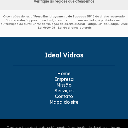
Verifique as regiões que atendemos
O conteúdo do texto "
Preço Envidraçamento de Sacadas SP
" é de direito reservado.
Sua reprodução, parcial ou total, mesmo citando nossos links, é proibida sem a
autorização do autor. Crime de violação de direito autoral – artigo 184 do Código Penal
–
Lei 9610/98 - Lei de direitos autorais
.
Ideal Vidros
Home
Empresa
Missão
Serviços
Contato
Mapa do site
O inteiro teor deste site está sujeito à proteção de direitos autorais.