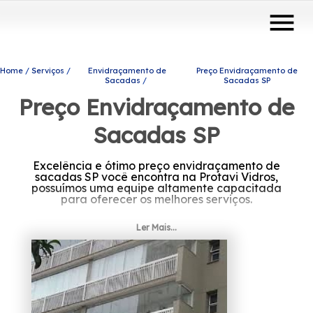
menu
Home
Serviços
Envidraçamento de
Preço Envidraçamento de
Sacadas
Sacadas SP
Preço Envidraçamento de
Sacadas SP
Excelência e ótimo preço envidraçamento de
sacadas SP você encontra na Protavi Vidros,
possuímos uma equipe altamente capacitada
para oferecer os melhores serviços.
Ler Mais...
Além disso, priorizamos a satisfação de todos
os que confiam em nosso potencial, seriedade
e profissionalismo.