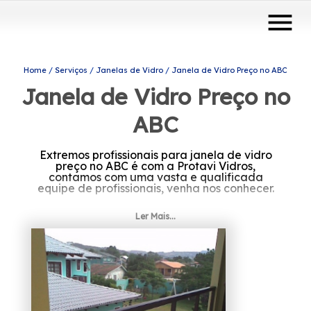
menu
Home
Serviços
Janelas de Vidro
Janela de Vidro Preço no ABC
Janela de Vidro Preço no
ABC
Extremos profissionais para janela de vidro
preço no ABC é com a Protavi Vidros,
contamos com uma vasta e qualificada
equipe de profissionais, venha nos conhecer.
Ler Mais...
Com experiência e profissionalismo, estamos
nos firmando como uma das maiores e mais
recomendadas empresas do mercado.