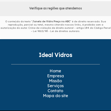
Verifique as regiões que atendemos
O conteúdo do texto "
Janela de Vidro Preço no ABC
" é de direito reservado. Sua
reprodução, parcial ou total, mesmo citando nossos links, é proibida sem a
autorização do autor. Crime de violação de direito autoral – artigo 184 do Código Penal
–
Lei 9610/98 - Lei de direitos autorais
.
Ideal Vidros
Home
Empresa
Missão
Serviços
Contato
Mapa do site