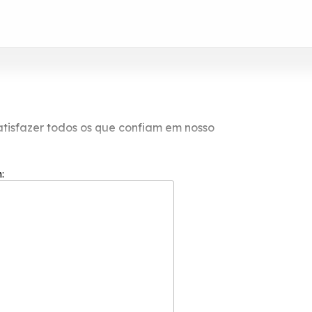
atisfazer todos os que confiam em nosso
tão exigente e competitivo mercado.
m: