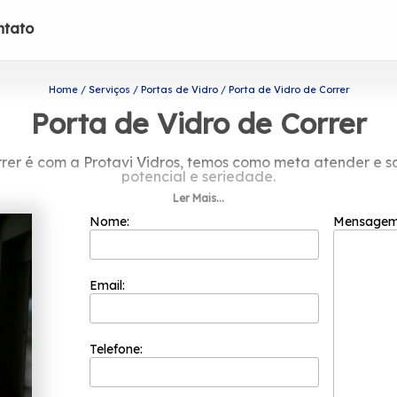
ntato
Home
Serviços
Portas de Vidro
Porta de Vidro de Correr
Porta de Vidro de Correr
rer é com a Protavi Vidros, temos como meta atender e s
potencial e seriedade.
Ler Mais...
namos uma das maiores e mais renomadas empresas desse 
Nome:
Mensage
Email:
Telefone: