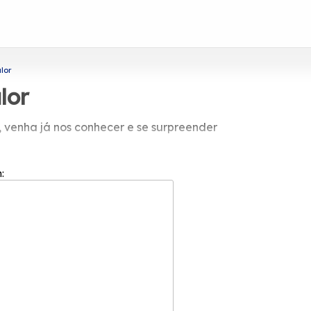
lor
lor
 venha já nos conhecer e se surpreender
mendadas empresas do segmento.
m: