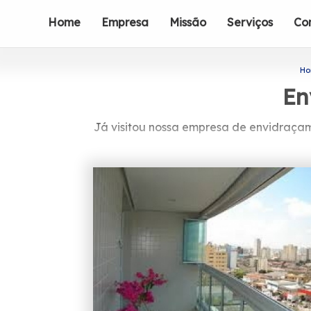
Home
Empresa
Missão
Serviços
Co
H
En
Já visitou nossa empresa de envidraçam
Com dedicação e respeito, est