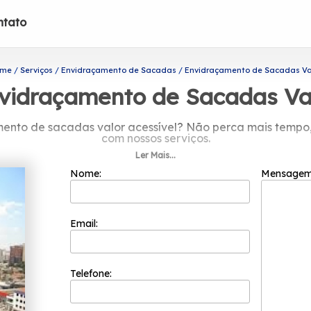
ntato
ome
Serviços
Envidraçamento de Sacadas
Envidraçamento de Sacadas Va
vidraçamento de Sacadas Va
ento de sacadas valor acessível? Não perca mais tempo,
com nossos serviços.
Ler Mais...
amos nos consolidando uma das mais renomadas e reco
Nome:
Mensage
Email:
Telefone: