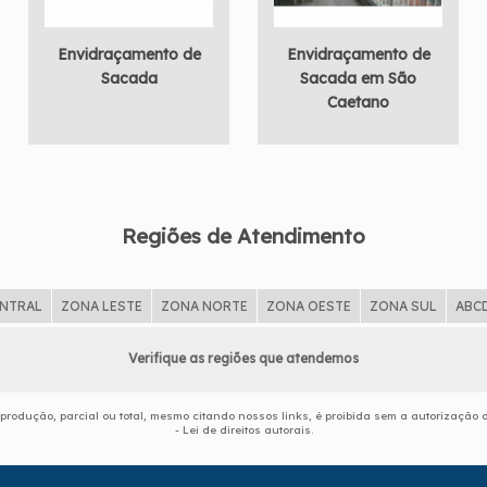
Envidraçamento de
Envidraçamento de
Sacada
Sacada em São
Caetano
Regiões de Atendimento
ENTRAL
ZONA LESTE
ZONA NORTE
ZONA OESTE
ZONA SUL
ABC
Verifique as regiões que atendemos
reprodução, parcial ou total, mesmo citando nossos links, é proibida sem a autorização d
- Lei de direitos autorais
.