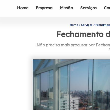
Home
Empresa
Missão
Serviços
Co
Home
Serviços
Fechamen
Fechamento d
Não precisa mais procurar por Fecham
Está buscando Fechamento de Sacad
produtos e serviços como o de box pa
disponibilizadas para a sua necessidad