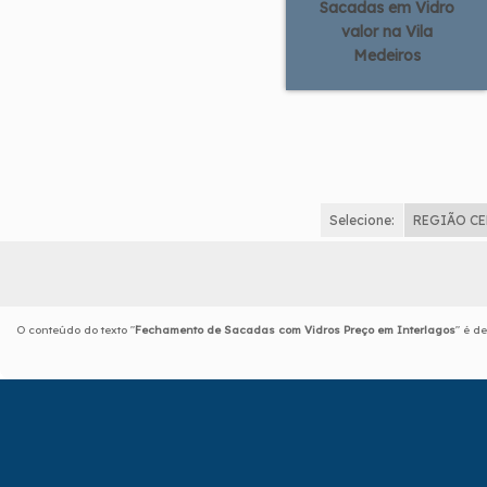
Sacadas em Vidro
valor na Vila
Medeiros
Selecione:
REGIÃO C
O conteúdo do texto "
Fechamento de Sacadas com Vidros Preço em Interlagos
" é d