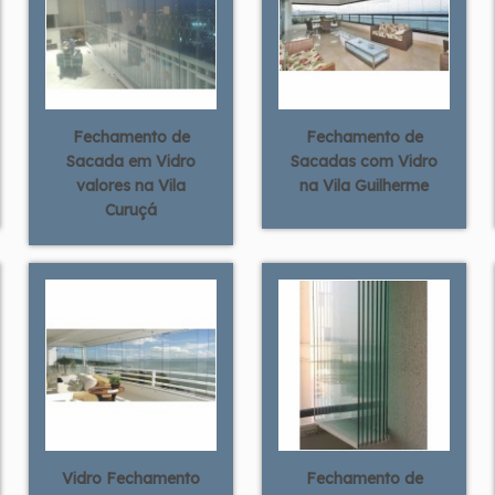
Fechamento de
Fechamento de
Sacada em Vidro
Sacadas com Vidro
valores na Vila
na Vila Guilherme
Curuçá
Vidro Fechamento
Fechamento de