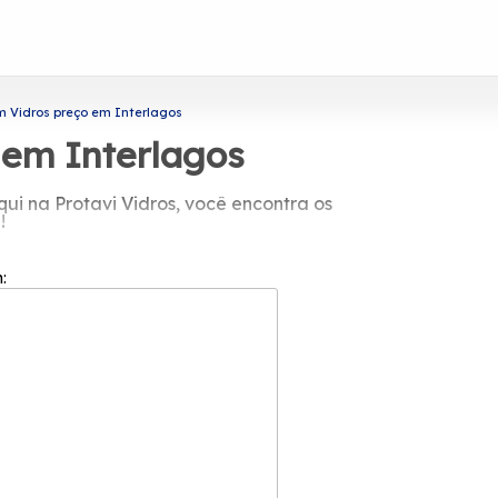
Vidros preço em Interlagos
em Interlagos
i na Protavi Vidros, você encontra os
!
 da Protavi Vidros você pode achar
ro, entre outras alternativas que são
m:
rmações sobre cada opção oferecida para