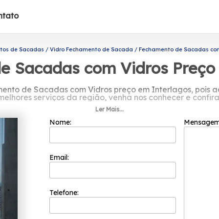
ntato
tos de Sacadas
Vidro Fechamento de Sacada
Fechamento de Sacadas com 
e Sacadas com Vidros Preço 
ento de Sacadas com Vidros preço em Interlagos, pois aqu
melhores serviços da região, venha nos conhecer e confira
Ler Mais...
as com Vidros preço em Interlagos? Saiba que por meio
ra banheiros, envidraçamento de sacadas e portas de vid
Nome:
Mensage
e. Não deixe de entrar em contato para obter mais info
nossos clientes com qualidade.
Email:
Telefone: