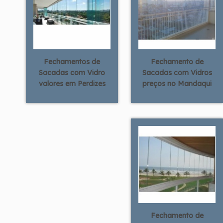
Fechamentos de
Fechamento de
Sacadas com Vidro
Sacadas com Vidros
valores em Perdizes
preços no Mandaqui
Fechamento de