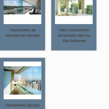
Fechamento de
Vidro Fechamento
Sacadas em Sumaré
de Sacada valor na
Vila Guilherme
Fechamento Sacada