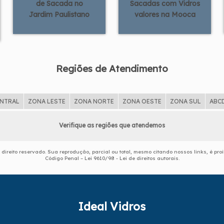
de Sacada no
Sacadas com Vidros
Jardim Paulistano
valores na Mooca
Regiões de Atendimento
ENTRAL
ZONA LESTE
ZONA NORTE
ZONA OESTE
ZONA SUL
ABC
Verifique as regiões que atendemos
e direito reservado. Sua reprodução, parcial ou total, mesmo citando nossos links, é pro
Código Penal –
Lei 9610/98 - Lei de direitos autorais
.
Ideal Vidros