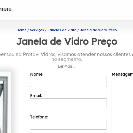
ntato
Home
Serviços
Janelas de Vidro
Janela de Vidro Preço
Janela de Vidro Preço
pensou na Protavi Vidros, visamos atender nossos cliente
no segmento.
Ler Mais...
ntato com a nossa qualificada equipe de profissionais e c
Nome:
Mensage
Email:
Telefone: