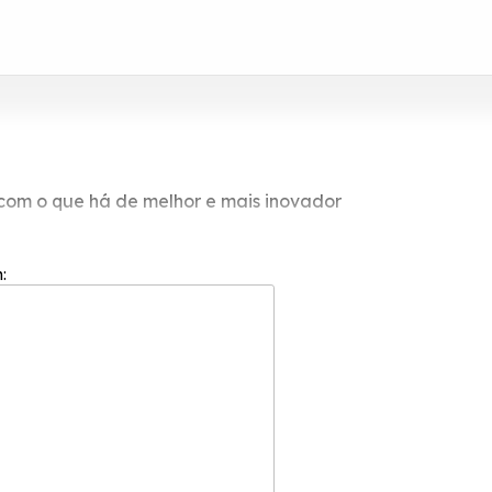
s com o que há de melhor e mais inovador
onfira nossa seriedade e respeito.
m: