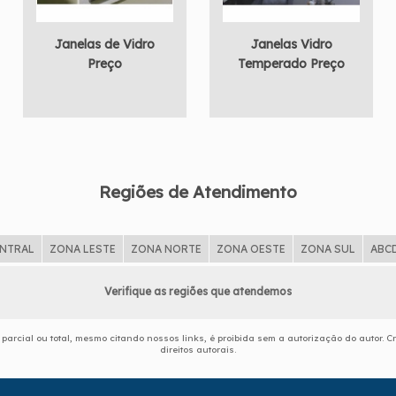
Janelas de Vidro
Janelas Vidro
Preço
Temperado Preço
Regiões de Atendimento
ENTRAL
ZONA LESTE
ZONA NORTE
ZONA OESTE
ZONA SUL
ABC
Verifique as regiões que atendemos
 parcial ou total, mesmo citando nossos links, é proibida sem a autorização do autor. C
direitos autorais
.