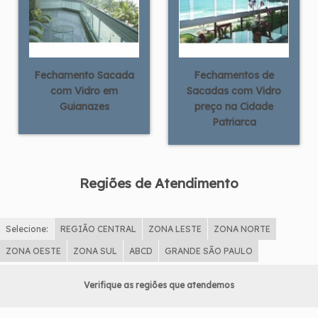
Fechamento Sacada
Fechamentos de
com Vidro em
Sacadas com Vidro
Guianazes
preço na Cidade
Patriarca
Regiões de Atendimento
Selecione:
REGIÃO CENTRAL
ZONA LESTE
ZONA NORTE
ZONA OESTE
ZONA SUL
ABCD
GRANDE SÃO PAULO
Verifique as regiões que atendemos