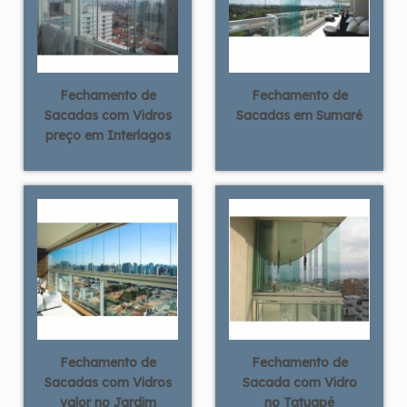
Fechamento de
Fechamento de
Sacadas com Vidros
Sacadas em Sumaré
preço em Interlagos
Fechamento de
Fechamento de
Sacadas com Vidros
Sacada com Vidro
valor no Jardim
no Tatuapé