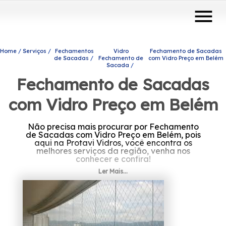
menu
Home
Serviços
Fechamentos
Vidro
Fechamento de Sacadas
de Sacadas
Fechamento de
com Vidro Preço em Belém
Sacada
Fechamento de Sacadas
com Vidro Preço em Belém
Não precisa mais procurar por Fechamento
de Sacadas com Vidro Preço em Belém, pois
aqui na Protavi Vidros, você encontra os
melhores serviços da região, venha nos
conhecer e confira!
Ler Mais...
Está buscando Fechamento de Sacadas com
Vidro Preço em Belém? Oferecendo soluções
quando trata-se de engenharia de vidros,
com a Protavi Vidros, você encontra produtos
e serviços como o de portas de vidro e box
para banheiros, entre outras opções. Fale
conosco e conte com os serviços de