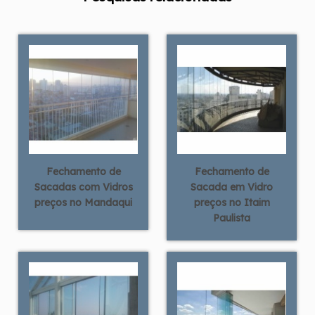
Fechamento de
Fechamento de
Sacadas com Vidros
Sacada em Vidro
preços no Mandaqui
preços no Itaim
Paulista