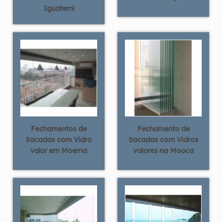
Iguatemi
Fechamentos de
Fechamento de
Sacadas com Vidro
Sacadas com Vidros
valor em Moema
valores na Mooca