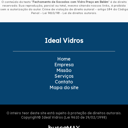
O conteúdo do texto "
Fechamento de Sacadas com Vidro Preço em Belém
" é de direito
reservado. Sua reprodução, parcial ou total, mesmo citando nossos links, é proibida
sem a autorização do autor. Crime de violação de direito autoral – artigo 184 do Código
Penal –
Lei 9610/98 - Lei de direitos autorais
.
Ideal Vidros
Home
Empresa
Missão
Serviços
Contato
Mapa do site
O inteiro teor deste site está sujeito à proteção de direitos autorais.
Copyright© Ideal Vidros (Lei 9610 de 19/02/1998)