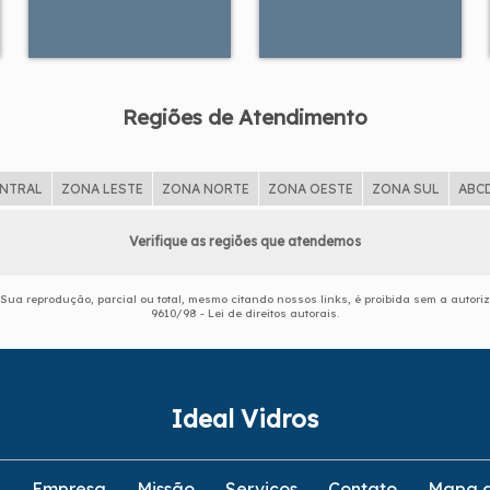
Regiões de Atendimento
ENTRAL
ZONA LESTE
ZONA NORTE
ZONA OESTE
ZONA SUL
ABC
Verifique as regiões que atendemos
. Sua reprodução, parcial ou total, mesmo citando nossos links, é proibida sem a autori
9610/98 - Lei de direitos autorais
.
Ideal Vidros
e
Empresa
Missão
Serviços
Contato
Mapa d