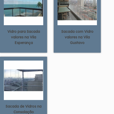
Vidro para Sacada
Sacada com Vidro
valores na Vila
valores na Vila
Esperança
Gustavo
Sacada de Vidros na
Consolação