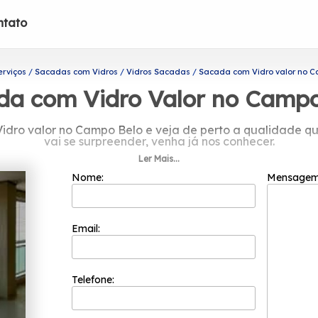
ntato
erviços
Sacadas com Vidros
Vidros Sacadas
Sacada com Vidro valor no C
da com Vidro Valor no Campo
idro valor no Campo Belo e veja de perto a qualidade qu
vai se surpreender, venha já nos conhecer.
Ler Mais...
a com Vidro valor no Campo Belo, Para encontrar cobertu
tras opções de produtos e serviços do ramo de engenhari
Nome:
Mensage
ros. Visamos atuar com comprometimento, levando qualidad
Email:
Telefone: