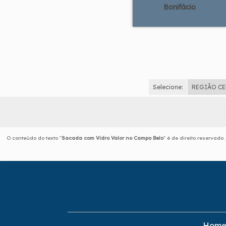
Bonifácio
Selecione:
REGIÃO C
O conteúdo do texto "
Sacada com Vidro Valor no Campo Belo
" é de direito reservado
Hom