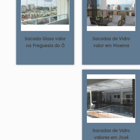
Sacada Glass valor
Sacadas de Vidro
na Freguesia do Ó
valor em Moema
Sacadas de Vidro
valores em José