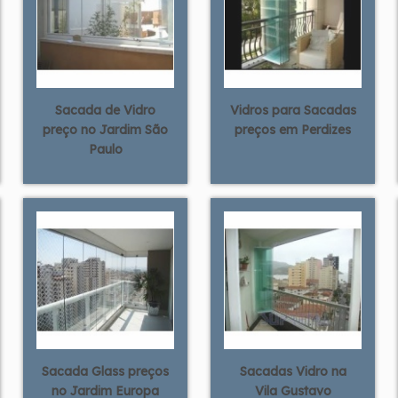
Sacada de Vidro
Vidros para Sacadas
preço no Jardim São
preços em Perdizes
Paulo
Sacada Glass preços
Sacadas Vidro na
no Jardim Europa
Vila Gustavo