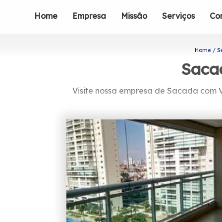
Home
Empresa
Missão
Serviços
Co
Home
S
Saca
Visite nossa empresa de Sacada com V
Caso esteja precisando de Sacad
envidraçamento de sacadas, entre ou
profissionais da Protavi Vid