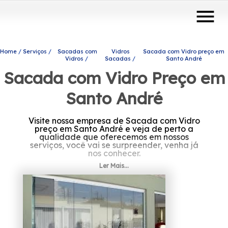
menu
Home
Serviços
Sacadas com
Vidros
Sacada com Vidro preço em
Vidros
Sacadas
Santo André
Sacada com Vidro Preço em
Santo André
Visite nossa empresa de Sacada com Vidro
preço em Santo André e veja de perto a
qualidade que oferecemos em nossos
serviços, você vai se surpreender, venha já
nos conhecer.
Ler Mais...
A sua busca é por Sacada com Vidro preço
em Santo André? Conheça os produtos e
serviços que a Protavi Vidros disponibiliza,
entre eles estão alternativas diversas do
ramo de engenharia de vidros, como portas
de vidro, box para banheiros e coberturas
com vidro. Visamos atuar com
comprometimento, levando qualidade e