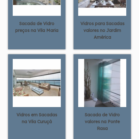
Sacada de Vidro
Vidros para Sacadas
preços na Vila Maria
valores no Jardim
América
Vidros em Sacadas
Sacada de Vidro
na Vila Curuçá
valores na Ponte
Rasa