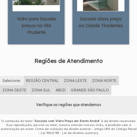
Vidro para Sacada
Sacada Glass preço
preços na Vila
na Cidade Tiradentes
Prudente
Regiões de Atendimento
Selecione:
REGIÃO CENTRAL
ZONA LESTE
ZONA NORTE
ZONA OESTE
ZONA SUL
ABCD
GRANDE SÃO PAULO
Verifique as regiões que atendemos
O conteúdo do texto "
Sacada com Vidro Preço em Santo André
" é de direito reservado.
Sua reprodução, parcial ou total, mesmo citando nossos links, é proibida sem a
autorização do autor. Crime de violação de direito autoral – artigo 184 do Código Penal
–
Lei 9610/98 - Lei de direitos autorais
.