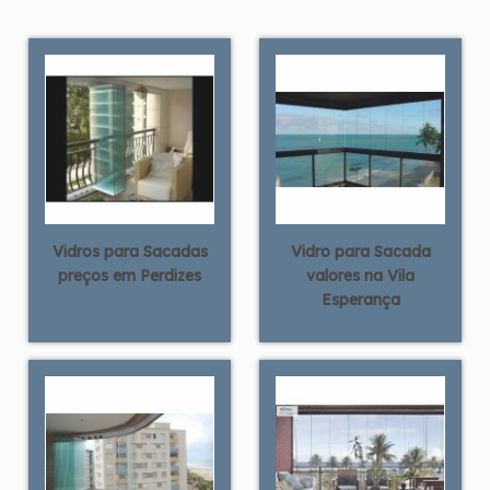
Vidros para Sacadas
Vidro para Sacada
preços em Perdizes
valores na Vila
Esperança