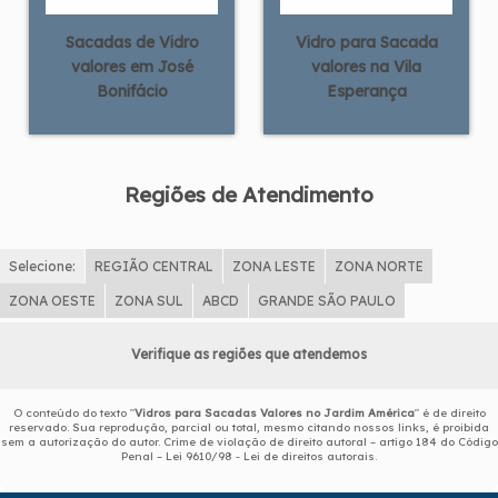
Sacadas de Vidro
Vidro para Sacada
valores em José
valores na Vila
Bonifácio
Esperança
Regiões de Atendimento
Selecione:
REGIÃO CENTRAL
ZONA LESTE
ZONA NORTE
ZONA OESTE
ZONA SUL
ABCD
GRANDE SÃO PAULO
Verifique as regiões que atendemos
O conteúdo do texto "
Vidros para Sacadas Valores no Jardim América
" é de direito
reservado. Sua reprodução, parcial ou total, mesmo citando nossos links, é proibida
sem a autorização do autor. Crime de violação de direito autoral – artigo 184 do Código
Penal –
Lei 9610/98 - Lei de direitos autorais
.