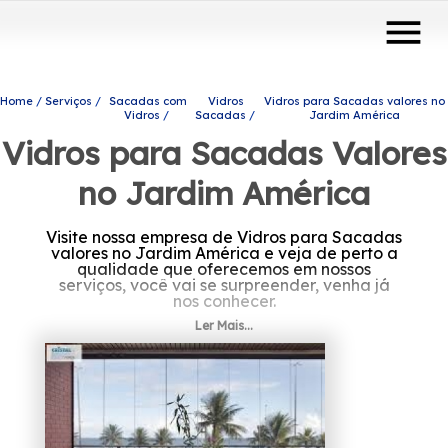
menu
Home
Serviços
Sacadas com
Vidros
Vidros para Sacadas valores no
Vidros
Sacadas
Jardim América
Vidros para Sacadas Valores
no Jardim América
Visite nossa empresa de Vidros para Sacadas
valores no Jardim América e veja de perto a
qualidade que oferecemos em nossos
serviços, você vai se surpreender, venha já
nos conhecer.
Ler Mais...
Precisa de Vidros para Sacadas valores no
Jardim América? Você pode contar com a
Protavi Vidros para solicitar produtos e
serviços do ramo de engenharia de vidros e
ter suas necessidades atendidas, por
exemplo, portas de vidro, box para banheiros
e envidraçamento de sacadas. Leve mais
modernidade e beleza para o seu ambiente