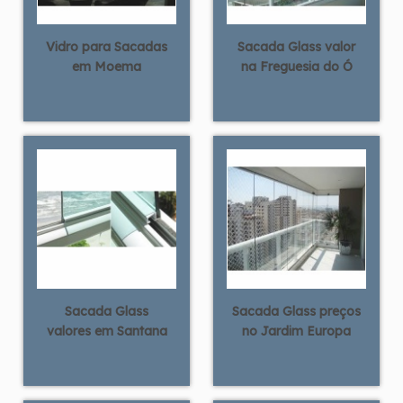
Vidro para Sacadas
Sacada Glass valor
em Moema
na Freguesia do Ó
Sacada Glass
Sacada Glass preços
valores em Santana
no Jardim Europa