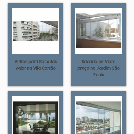
Vidros para Sacadas
Sacada de Vidro
valor na Vila Carrão
preço no Jardim São
Paulo