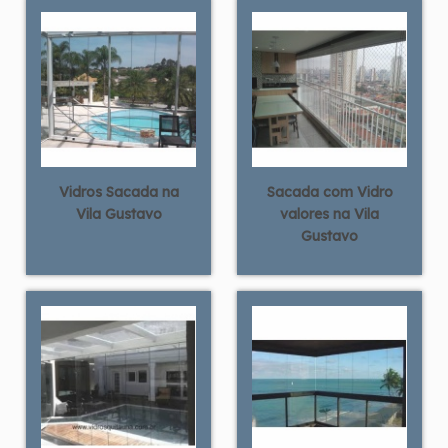
Vidros Sacada na
Sacada com Vidro
Vila Gustavo
valores na Vila
Gustavo