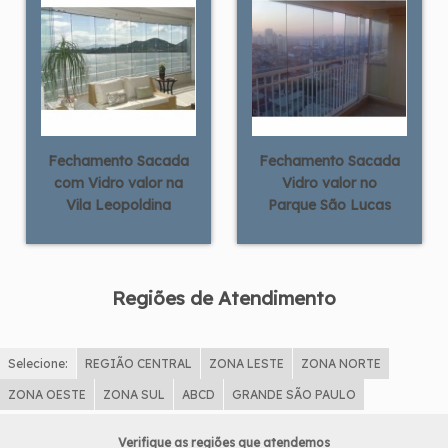
Fechamento Sacada
Fechamento Sacada
com Vidro valor na
Vidro valor no
Vila Leopoldina
Parque São Lucas
Regiões de Atendimento
Selecione:
REGIÃO CENTRAL
ZONA LESTE
ZONA NORTE
ZONA OESTE
ZONA SUL
ABCD
GRANDE SÃO PAULO
Verifique as regiões que atendemos