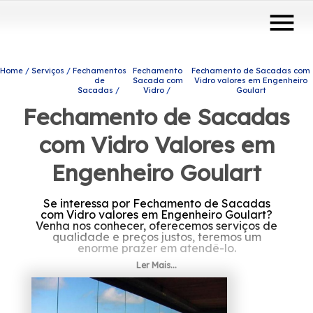
menu
Home
Serviços
Fechamentos
Fechamento
Fechamento de Sacadas com
de
Sacada com
Vidro valores em Engenheiro
Sacadas
Vidro
Goulart
Fechamento de Sacadas
com Vidro Valores em
Engenheiro Goulart
Se interessa por Fechamento de Sacadas
com Vidro valores em Engenheiro Goulart?
Venha nos conhecer, oferecemos serviços de
qualidade e preços justos, teremos um
enorme prazer em atendê-lo.
Ler Mais...
Caso esteja procurando por Fechamento de
Sacadas com Vidro valores em Engenheiro
Goulart, Conheça os produtos e serviços da
Protavi Vidros e encontre a solução que está