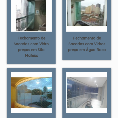
Fechamento de
Fechamento de
Sacadas com Vidro
Sacadas com Vidros
preços em São
preço em Água Rasa
Mateus