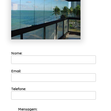
procurando ao se pensar no ramo de
engenharia de vidros. São opções diversas
que a empresa disponibiliza, como coberturas
com vidro e envidraçamento de sacadas.
Estamos à sua disposição para esclarecer
dúvidas e dar o suporte necessário, fale
conosco.
Nome:
Email:
Telefone:
Mensagem: