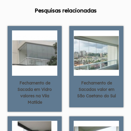
Pesquisas relacionadas
Fechamento de
Fechamento de
Sacada em Vidro
Sacadas valor em
valores na Vila
São Caetano do Sul
Matilde