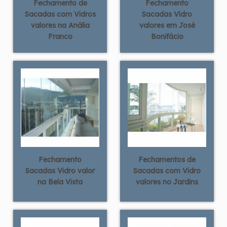
Fechamento de
Fechamento
Sacadas com Vidros
Sacadas Vidro
valores na Anália
valores em José
Franco
Bonifácio
Fechamento
Fechamentos de
Sacadas Vidro valor
Sacadas com Vidro
na Bela Vista
valores no Jardins