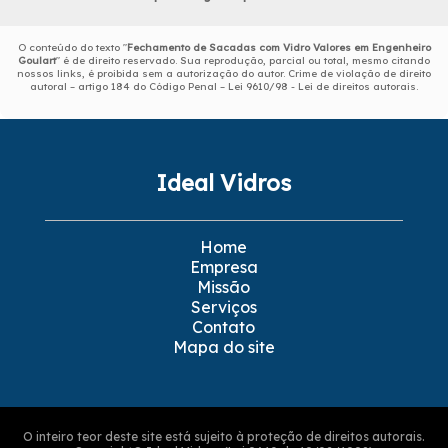
O conteúdo do texto "
Fechamento de Sacadas com Vidro Valores em Engenheiro
Goulart
" é de direito reservado. Sua reprodução, parcial ou total, mesmo citando
nossos links, é proibida sem a autorização do autor. Crime de violação de direito
autoral – artigo 184 do Código Penal –
Lei 9610/98 - Lei de direitos autorais
.
Ideal Vidros
Home
Empresa
Missão
Serviços
Contato
Mapa do site
O inteiro teor deste site está sujeito à proteção de direitos autorais.