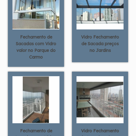
Fechamento de
Vidro Fechamento
Sacadas com Vidro
de Sacada preços
valor no Parque do
no Jardins
Carmo
Fechamento de
Vidro Fechamento