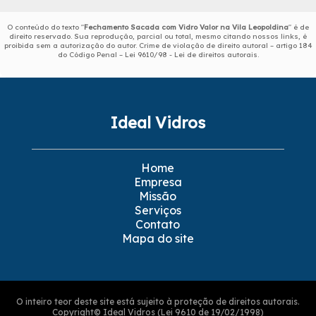
O conteúdo do texto "
Fechamento Sacada com Vidro Valor na Vila Leopoldina
" é de
direito reservado. Sua reprodução, parcial ou total, mesmo citando nossos links, é
proibida sem a autorização do autor. Crime de violação de direito autoral – artigo 184
do Código Penal –
Lei 9610/98 - Lei de direitos autorais
.
Ideal Vidros
Home
Empresa
Missão
Serviços
Contato
Mapa do site
O inteiro teor deste site está sujeito à proteção de direitos autorais.
Copyright© Ideal Vidros (Lei 9610 de 19/02/1998)