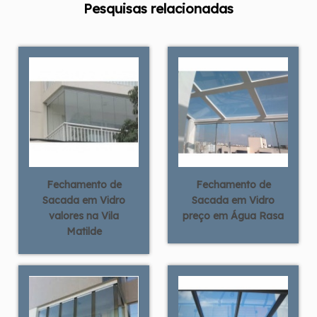
Pesquisas relacionadas
Fechamento de
Fechamento de
Sacada em Vidro
Sacada em Vidro
valores na Vila
preço em Água Rasa
Matilde