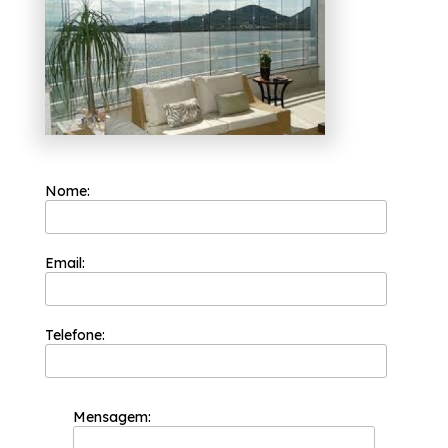
Protavi Vidros, são alternativas variadas
disponíveis, como envidraçamento de
sacadas, box para banheiros e portas de
vidro. Ao entrar em contato conosco, você
poderá esclarecer suas dúvidas, estamos à
sua disposição.
Nome:
Email:
Telefone:
Mensagem: