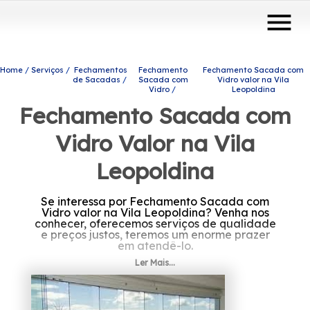
menu
Home
Serviços
Fechamentos
Fechamento
Fechamento Sacada com
de Sacadas
Sacada com
Vidro valor na Vila
Vidro
Leopoldina
Fechamento Sacada com
Vidro Valor na Vila
Leopoldina
Se interessa por Fechamento Sacada com
Vidro valor na Vila Leopoldina? Venha nos
conhecer, oferecemos serviços de qualidade
e preços justos, teremos um enorme prazer
em atendê-lo.
Ler Mais...
Caso esteja procurando por Fechamento
Sacada com Vidro valor na Vila Leopoldina,
Encontre a solução que você necessita
contando com os produtos e serviços da