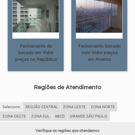
Fechamento de
Fechamento Sacada
Sacada em Vidro
com Vidro preços
preços na República
em Moema
Regiões de Atendimento
Selecione:
REGIÃO CENTRAL
ZONA LESTE
ZONA NORTE
ZONA OESTE
ZONA SUL
ABCD
GRANDE SÃO PAULO
Verifique as regiões que atendemos