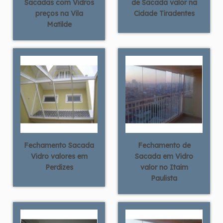
Sacadas com Vidros
de Sacada valor na
preços na Vila
Cidade Tiradentes
Matilde
Fechamento Sacada
Fechamento de
Vidro valores em
Sacada em Vidro
Perdizes
valor no Itaim
Paulista