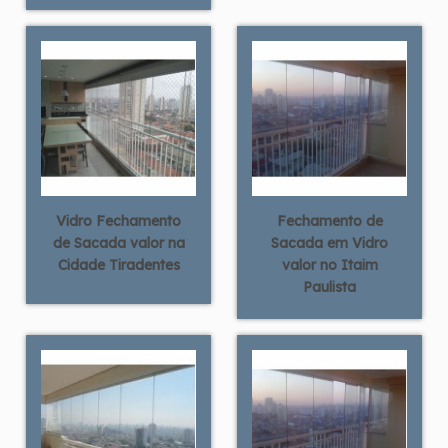
Vidro Fechamento
Fechamento de
de Sacada valor na
Sacada em Vidro
Cidade Tiradentes
valor no Itaim
Paulista