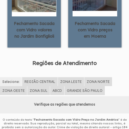
Fechamento Sacada
Fechamento Sacada
com Vidro valores
com Vidro preços
no Jardim Bonfiglioli
em Moema
Regiões de Atendimento
Selecione:
REGIÃO CENTRAL
ZONA LESTE
ZONA NORTE
ZONA OESTE
ZONA SUL
ABCD
GRANDE SÃO PAULO
Verifique as regiões que atendemos
O conteúdo do texto "
Fechamento Sacada com Vidro Preço no Jardim América
" é de
direito reservado. Sua reprodução, parcial ou total, mesmo citando nossos links, é
proibida sem a autorização do autor. Crime de violação de direito autoral – artigo 184