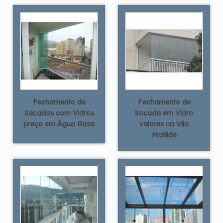
Fechamento de
Fechamento de
Sacadas com Vidros
Sacada em Vidro
preço em Água Rasa
valores na Vila
Matilde