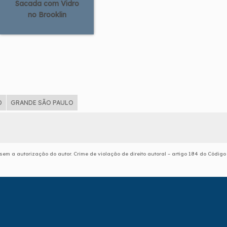
Sacada com Vidro
no Brooklin
D
GRANDE SÃO PAULO
 sem a autorização do autor. Crime de violação de direito autoral – artigo 184 do Código