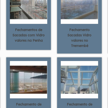
Fechamentos de
Fechamento
Sacadas com Vidro
Sacadas Vidro
valores na Penha
valores no
Tremembé
Fechamento de
Fechamento de