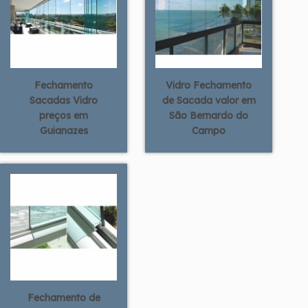
Fechamento
Vidro Fechamento
Sacadas Vidro
de Sacada valor em
preços em
São Bernardo do
Guianazes
Campo
Fechamento de