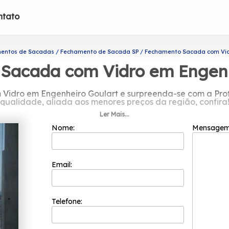
ntato
entos de Sacadas
Fechamento de Sacada SP
Fechamento Sacada com Vid
Sacada com Vidro em Engenh
dro em Engenheiro Goulart e surpreenda-se com a Prota
qualidade, aliada aos menores preços da região, confira
Ler Mais...
om Vidro em Engenheiro Goulart? A solução que você bus
ntrada através da empresa Protavi Vidros. Trabalhamos d
Nome:
Mensage
modernidade para o seu ambiente.
Email:
Telefone: