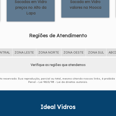
Sacadas em Vidro
Sacada em Vidro
preços no Alto da
valores na Mooca
Lapa
Regiões de Atendimento
ENTRAL
ZONA LESTE
ZONA NORTE
ZONA OESTE
ZONA SUL
ABC
Verifique as regiões que atendemos
eito reservado. Sua reprodução, parcial ou total, mesmo citando nossos links, é proibida
Penal –
Lei 9610/98 - Lei de direitos autorais
.
Ideal Vidros