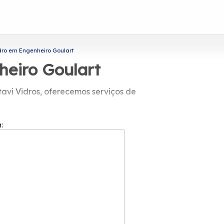
ro em Engenheiro Goulart
eiro Goulart
vi Vidros, oferecemos serviços de
!
ca ao se interessar por engenharia de
e forma comprometida, levando beleza e
m: