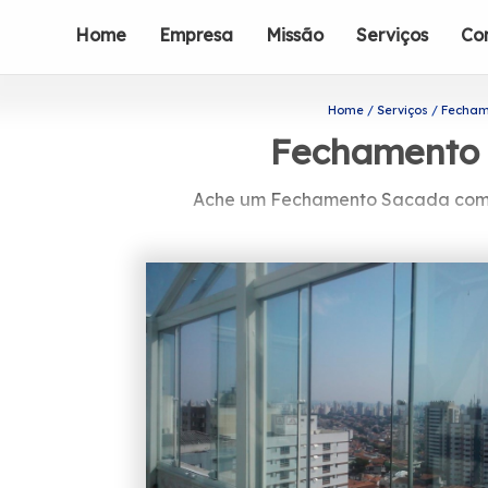
Home
Empresa
Missão
Serviços
Co
Home
Serviços
Fecham
Fechamento 
Ache um Fechamento Sacada com Vi
Está em busca de Fechamento Sacada c
vidros para o seu caso, pode ser enco