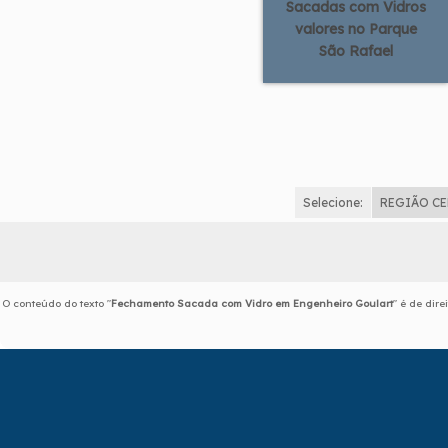
Sacadas com Vidros
valores no Parque
São Rafael
Selecione:
REGIÃO C
O conteúdo do texto "
Fechamento Sacada com Vidro em Engenheiro Goulart
" é de dir