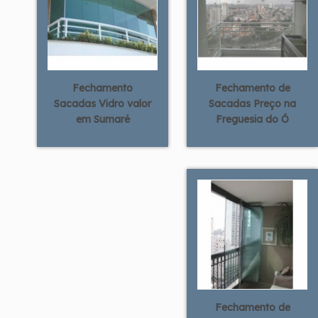
Fechamento
Fechamento de
Sacadas Vidro valor
Sacadas Preço na
em Sumaré
Freguesia do Ó
Fechamento de