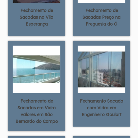
Fechamento de
Fechamento de
Sacadas na Vila
Sacadas Preço na
Esperança
Freguesia do Ó
Fechamento de
Fechamento Sacada
Sacadas em Vidro
com Vidro em
valores em São
Engenheiro Goulart
Bernardo do Campo