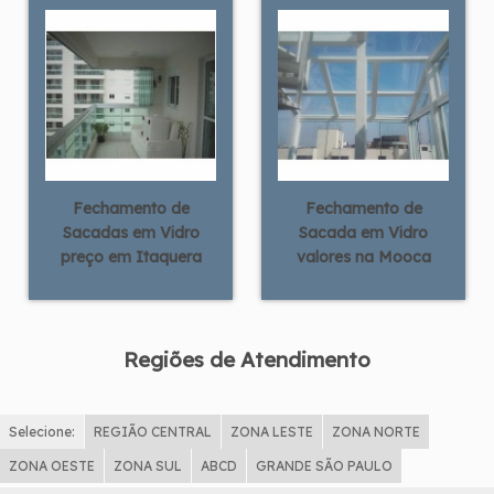
Fechamento de
Fechamento de
Sacadas em Vidro
Sacada em Vidro
preço em Itaquera
valores na Mooca
Regiões de Atendimento
Selecione:
REGIÃO CENTRAL
ZONA LESTE
ZONA NORTE
ZONA OESTE
ZONA SUL
ABCD
GRANDE SÃO PAULO