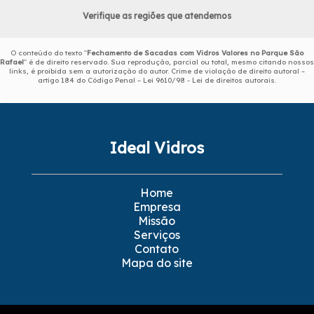
Verifique as regiões que atendemos
O conteúdo do texto "
Fechamento de Sacadas com Vidros Valores no Parque São
Rafael
" é de direito reservado. Sua reprodução, parcial ou total, mesmo citando nossos
links, é proibida sem a autorização do autor. Crime de violação de direito autoral –
artigo 184 do Código Penal –
Lei 9610/98 - Lei de direitos autorais
.
Ideal Vidros
Home
Empresa
Missão
Serviços
Contato
Mapa do site