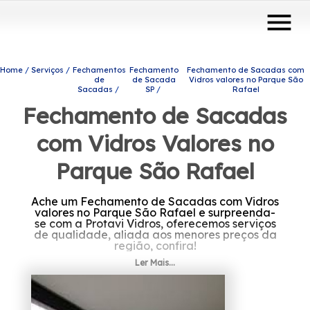
menu
Home
Serviços
Fechamentos
Fechamento
Fechamento de Sacadas com
de
de Sacada
Vidros valores no Parque São
Sacadas
SP
Rafael
Fechamento de Sacadas
com Vidros Valores no
Parque São Rafael
Ache um Fechamento de Sacadas com Vidros
valores no Parque São Rafael e surpreenda-
se com a Protavi Vidros, oferecemos serviços
de qualidade, aliada aos menores preços da
região, confira!
Ler Mais...
Se está buscando por Fechamento de
Sacadas com Vidros valores no Parque São
Rafael, A Protavi Vidros atua no ramo de
engenharia de vidros e oferece para seus