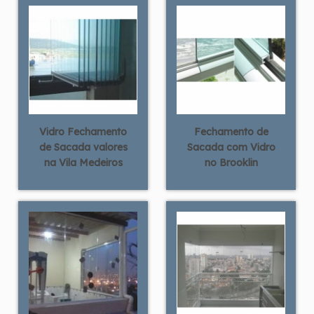
Vidro Fechamento
Fechamento de
de Sacada valores
Sacada com Vidro
na Vila Medeiros
no Brooklin