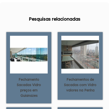
Pesquisas relacionadas
Fechamento
Fechamentos de
Sacadas Vidro
Sacadas com Vidro
preços em
valores na Penha
Guianazes