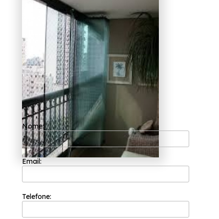
clientes produtos e serviços como o de portas
de vidro, box para banheiros e
envidraçamento de sacadas. Fale conosco e
tenha um ambiente mais moderno, estamos à
sua disposição.
Nome:
Email:
Telefone: