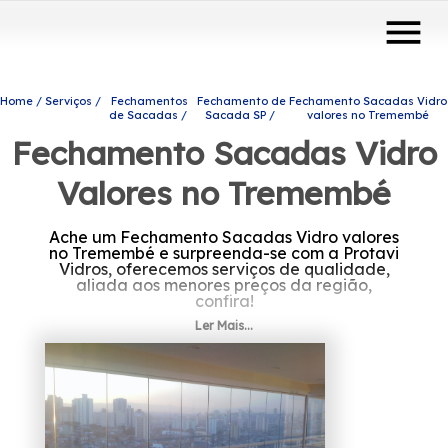
menu
Home
Serviços
Fechamentos
Fechamento de
Fechamento Sacadas Vidro
de Sacadas
Sacada SP
valores no Tremembé
Fechamento Sacadas Vidro
Valores no Tremembé
Ache um Fechamento Sacadas Vidro valores
no Tremembé e surpreenda-se com a Protavi
Vidros, oferecemos serviços de qualidade,
aliada aos menores preços da região,
confira!
Ler Mais...
Está buscando Fechamento Sacadas Vidro
valores no Tremembé? Saiba que a Protavi
Vidros oferece a solução que você necessita
no ramo de engenharia de vidros, por
exemplo, portas de vidro, envidraçamento de
sacadas, box para banheiros, entre outros
produtos e serviços. Desenvolvemos cada
trabalho de uma forma profissional e