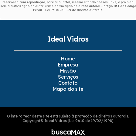
reservado. Sua reprodução, parcial ou total, mesmo citando nossos links, é proibida
sem a autorização do autor. Crime de violação de direito autoral – artigo 184 do Código
Penal –
Lei 9610/98 - Lei de direitos autorais
.
Ideal Vidros
Home
Empresa
Missão
Serviços
Contato
Mapa do site
O inteiro teor deste site está sujeito à proteção de direitos autorais.
Copyright© Ideal Vidros (Lei 9610 de 19/02/1998)