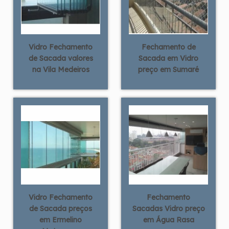
Vidro Fechamento
Fechamento de
de Sacada valores
Sacada em Vidro
na Vila Medeiros
preço em Sumaré
Vidro Fechamento
Fechamento
de Sacada preços
Sacadas Vidro preço
em Ermelino
em Água Rasa