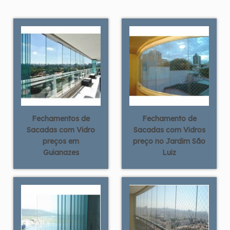
Fechamentos de
Fechamento de
Sacadas com Vidro
Sacadas com Vidros
preços em
preço no Jardim São
Guianazes
Luiz