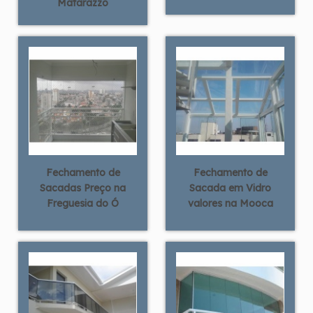
Matarazzo
Fechamento de
Fechamento de
Sacadas Preço na
Sacada em Vidro
Freguesia do Ó
valores na Mooca