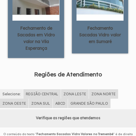
Fechamento de
Fechamento
Sacadas em Vidro
Sacadas Vidro valor
valor na Vila
em Sumaré
Esperança
Regiões de Atendimento
Selecione:
REGIÃO CENTRAL
ZONA LESTE
ZONA NORTE
ZONA OESTE
ZONA SUL
ABCD
GRANDE SÃO PAULO
Verifique as regiões que atendemos
O conteúdo do texto "
Fechamento Sacadas Vidro Valores no Tremembé
" é de direito