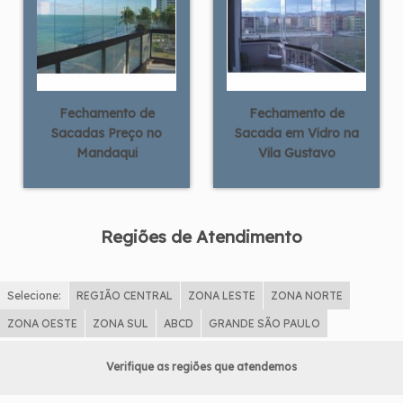
Fechamento de
Fechamento de
Sacadas Preço no
Sacada em Vidro na
Mandaqui
Vila Gustavo
Regiões de Atendimento
Selecione:
REGIÃO CENTRAL
ZONA LESTE
ZONA NORTE
ZONA OESTE
ZONA SUL
ABCD
GRANDE SÃO PAULO
Verifique as regiões que atendemos