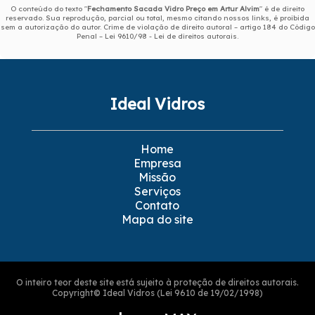
O conteúdo do texto "
Fechamento Sacada Vidro Preço em Artur Alvim
" é de direito
reservado. Sua reprodução, parcial ou total, mesmo citando nossos links, é proibida
sem a autorização do autor. Crime de violação de direito autoral – artigo 184 do Código
Penal –
Lei 9610/98 - Lei de direitos autorais
.
Ideal Vidros
Home
Empresa
Missão
Serviços
Contato
Mapa do site
O inteiro teor deste site está sujeito à proteção de direitos autorais.
Copyright© Ideal Vidros (Lei 9610 de 19/02/1998)