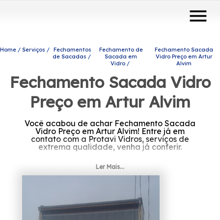
menu
Home
Serviços
Fechamentos
Fechamento de
Fechamento Sacada
de Sacadas
Sacada em
Vidro Preço em Artur
Vidro
Alvim
Fechamento Sacada Vidro
Preço em Artur Alvim
Você acabou de achar Fechamento Sacada
Vidro Preço em Artur Alvim! Entre já em
contato com a Protavi Vidros, serviços de
extrema qualidade, venha já conferir.
Está buscando Fechamento Sacada Vidro
Ler Mais...
Preço em Artur Alvim? Confira os produtos e
serviços disponibilizados pela Protavi Vidros,
você pode encontrar box para banheiros,
envidraçamento de sacadas, portas de vidro,
coberturas com vidro, entre outras opções
para atender suas necessidades. Nossos
profissionais estão prontos para atendê-lo