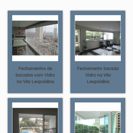
Fechamentos de
Fechamento Sacada
Sacadas com Vidro
Vidro na Vila
na Vila Leopoldina
Leopoldina