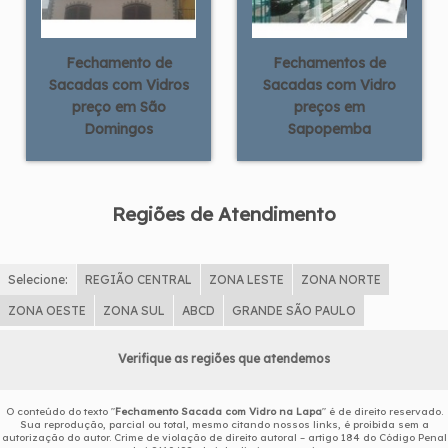
Fechamento de
Fechamentos de
Sacadas com Vidros
Sacadas com Vidro
preço em São
preços em
Domingos
Sapopemba
Regiões de Atendimento
Selecione:
REGIÃO CENTRAL
ZONA LESTE
ZONA NORTE
ZONA OESTE
ZONA SUL
ABCD
GRANDE SÃO PAULO
Verifique as regiões que atendemos
O conteúdo do texto "
Fechamento Sacada com Vidro na Lapa
" é de direito reservado.
Sua reprodução, parcial ou total, mesmo citando nossos links, é proibida sem a
autorização do autor. Crime de violação de direito autoral – artigo 184 do Código Penal