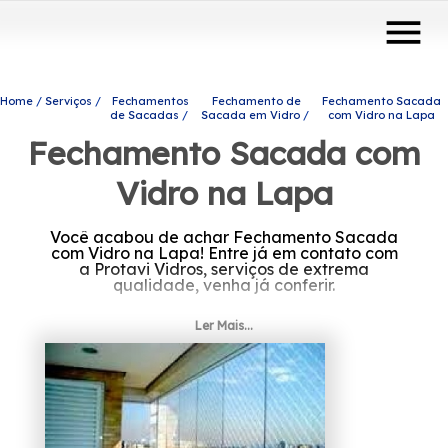
menu
Home
Serviços
Fechamentos
Fechamento de
Fechamento Sacada
de Sacadas
Sacada em Vidro
com Vidro na Lapa
Fechamento Sacada com
Vidro na Lapa
Você acabou de achar Fechamento Sacada
com Vidro na Lapa! Entre já em contato com
a Protavi Vidros, serviços de extrema
qualidade, venha já conferir.
Está em busca de Fechamento Sacada com
Ler Mais...
Vidro na Lapa? Para encontrar coberturas
com vidro, portas de vidro e envidraçamento
de sacadas, entre outras opções de produtos
e serviços do ramo de engenharia de vidros,
você pode contar com os profissionais da
Protavi Vidros. Desenvolvemos cada trabalho
de uma forma profissional e objetiva, saiba
mais entrando em contato com nossa