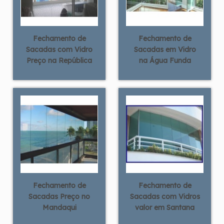
Fechamento de
Fechamento de
Sacadas com Vidro
Sacadas em Vidro
Preço na República
na Água Funda
Fechamento de
Fechamento de
Sacadas Preço no
Sacadas com Vidros
Mandaqui
valor em Santana