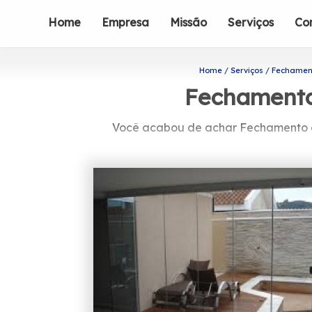
Home
Empresa
Missão
Serviços
Co
Home
Serviços
Fechamen
Fechamento
Você acabou de achar Fechamento de
Se está buscando por Fechamento de
produtos e serviços como o de box pa
disponibilizadas para a sua necess