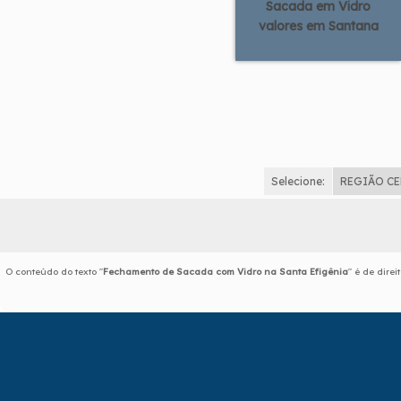
Sacada em Vidro
valores em Santana
Selecione:
REGIÃO C
O conteúdo do texto "
Fechamento de Sacada com Vidro na Santa Efigênia
" é de dire