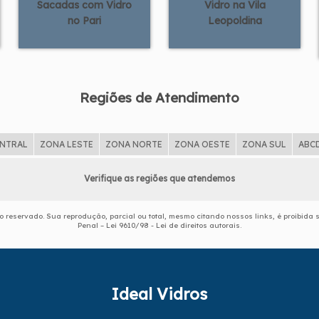
Sacadas com Vidro
Vidro na Vila
no Pari
Leopoldina
Regiões de Atendimento
ENTRAL
ZONA LESTE
ZONA NORTE
ZONA OESTE
ZONA SUL
ABC
Verifique as regiões que atendemos
ito reservado. Sua reprodução, parcial ou total, mesmo citando nossos links, é proibida 
Penal –
Lei 9610/98 - Lei de direitos autorais
.
Ideal Vidros