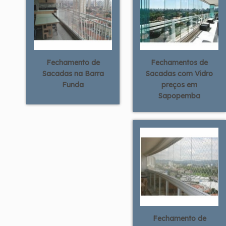
Fechamento de
Fechamentos de
Sacadas na Barra
Sacadas com Vidro
Funda
preços em
Sapopemba
Fechamento de