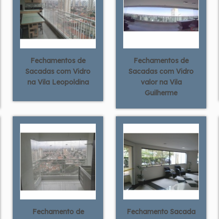
Fechamentos de
Fechamentos de
Sacadas com Vidro
Sacadas com Vidro
na Vila Leopoldina
valor na Vila
Guilherme
Fechamento de
Fechamento Sacada