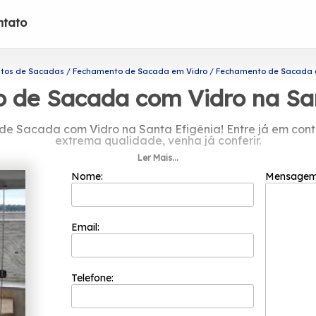
ntato
tos de Sacadas
Fechamento de Sacada em Vidro
Fechamento de Sacada c
 de Sacada com Vidro na San
 Sacada com Vidro na Santa Efigênia! Entre já em contat
extrema qualidade, venha já conferir.
Ler Mais...
 Sacada com Vidro na Santa Efigênia, Saiba que por mei
ra banheiros, envidraçamento de sacadas e portas de vid
Nome:
Mensage
idade. Conosco você encontra profissionais especializado
Email:
Telefone: