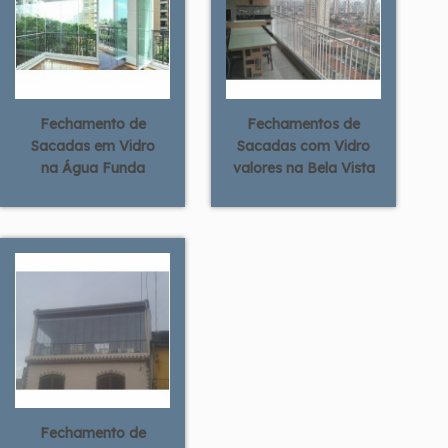
Fechamento de
Fechamentos de
Sacadas em Vidro
Sacadas com Vidro
na Água Funda
valores na Bela Vista
Fechamento de