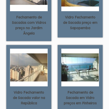
Fechamento de
Vidro Fechamento
Sacadas com Vidros
de Sacada preço em
preço no Jardim
Sapopemba
Ângela
Vidro Fechamento
Fechamento de
de Sacada valor na
Sacada em Vidro
República
preços em Pinheiros