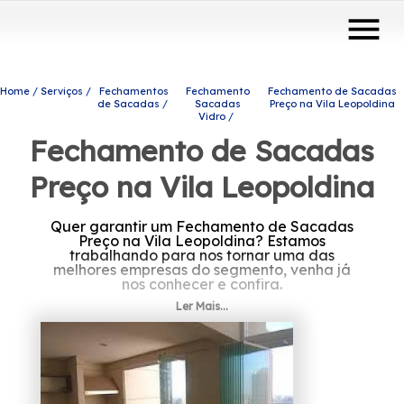
menu
Home
Serviços
Fechamentos
Fechamento
Fechamento de Sacadas
de Sacadas
Sacadas
Preço na Vila Leopoldina
Vidro
Fechamento de Sacadas
Preço na Vila Leopoldina
Quer garantir um Fechamento de Sacadas
Preço na Vila Leopoldina? Estamos
trabalhando para nos tornar uma das
melhores empresas do segmento, venha já
nos conhecer e confira.
Ler Mais...
Tem interesse em Fechamento de Sacadas
Preço na Vila Leopoldina? Conte com a
Protavi Vidros e tenha a solução que você
busca do setor de engenharia de vidros, são
diversas opções de produtos e serviços
oferecidas, como envidraçamento de
sacadas, box para banheiros e portas de