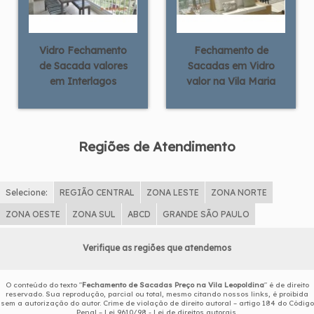
Vidro Fechamento
Fechamento de
de Sacada valores
Sacadas em Vidro
em Interlagos
valor na Vila Maria
Regiões de Atendimento
Selecione:
REGIÃO CENTRAL
ZONA LESTE
ZONA NORTE
ZONA OESTE
ZONA SUL
ABCD
GRANDE SÃO PAULO
Verifique as regiões que atendemos
O conteúdo do texto "
Fechamento de Sacadas Preço na Vila Leopoldina
" é de direito
reservado. Sua reprodução, parcial ou total, mesmo citando nossos links, é proibida
sem a autorização do autor. Crime de violação de direito autoral – artigo 184 do Código
Penal –
Lei 9610/98 - Lei de direitos autorais
.