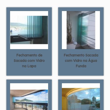
Fechamento de
Fechamento Sacada
Sacada com Vidro
com Vidro na Água
na Lapa
Funda