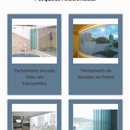
Fechamento Sacada
Fechamento de
Vidro em
Sacadas na Penha
Sapopemba