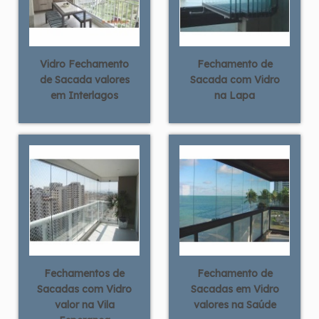
Vidro Fechamento
Fechamento de
de Sacada valores
Sacada com Vidro
em Interlagos
na Lapa
Fechamentos de
Fechamento de
Sacadas com Vidro
Sacadas em Vidro
valor na Vila
valores na Saúde