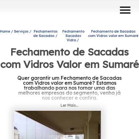
menu
Home
Serviços
Fechamentos
Fechamento
Fechamento de Sacadas
de Sacadas
Sacadas
com Vidros valor em Sumaré
Vidro
Fechamento de Sacadas
com Vidros Valor em Sumaré
Quer garantir um Fechamento de Sacadas
com Vidros valor em Sumaré? Estamos
trabalhando para nos tornar uma das
melhores empresas do segmento, venha já
nos conhecer e confira.
Ler Mais...
Tem interesse em Fechamento de Sacadas
com Vidros valor em Sumaré? Oferecendo
soluções quando trata-se de engenharia de
vidros, com a Protavi Vidros, você encontra
produtos e serviços como o de portas de
vidro e box para banheiros, entre outras
opções. Leve mais modernidade e beleza