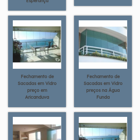
Esperança
Fechamento de
Fechamento de
Sacadas em Vidro
Sacadas em Vidro
preço em
preços na Água
Aricanduva
Funda