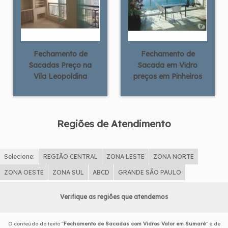
Fechamento de
Fechamento de
Sacadas Preço na
Sacada em Vidro
Vila Leopoldina
preços em Pinheiros
Regiões de Atendimento
Selecione:
REGIÃO CENTRAL
ZONA LESTE
ZONA NORTE
ZONA OESTE
ZONA SUL
ABCD
GRANDE SÃO PAULO
Verifique as regiões que atendemos
O conteúdo do texto "
Fechamento de Sacadas com Vidros Valor em Sumaré
" é de