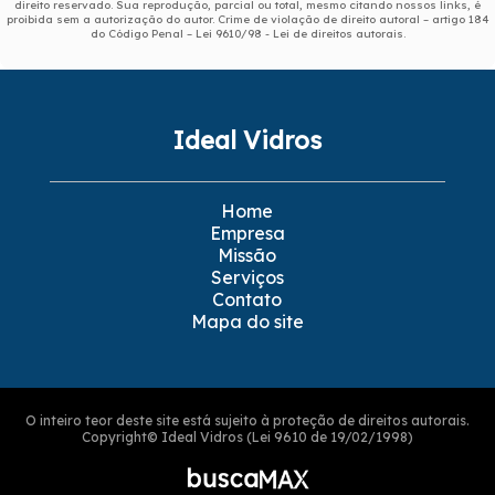
direito reservado. Sua reprodução, parcial ou total, mesmo citando nossos links, é
proibida sem a autorização do autor. Crime de violação de direito autoral – artigo 184
do Código Penal –
Lei 9610/98 - Lei de direitos autorais
.
Ideal Vidros
Home
Empresa
Missão
Serviços
Contato
Mapa do site
O inteiro teor deste site está sujeito à proteção de direitos autorais.
Copyright© Ideal Vidros (Lei 9610 de 19/02/1998)