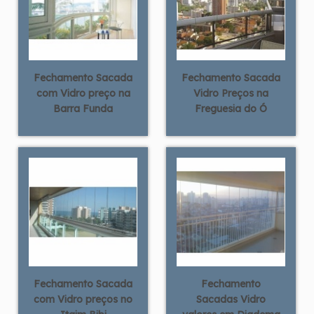
Fechamento Sacada
Fechamento Sacada
com Vidro preço na
Vidro Preços na
Barra Funda
Freguesia do Ó
Fechamento Sacada
Fechamento
com Vidro preços no
Sacadas Vidro