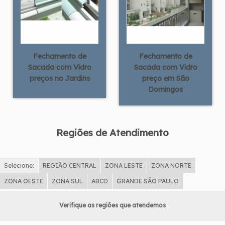
Fechamento de
Fechamento de
Sacada com Vidro
Sacada com Vidro
preços no Jardins
preço em São
Domingos
Regiões de Atendimento
Selecione:
REGIÃO CENTRAL
ZONA LESTE
ZONA NORTE
ZONA OESTE
ZONA SUL
ABCD
GRANDE SÃO PAULO
Verifique as regiões que atendemos