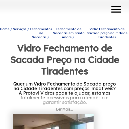
menu
Home
Serviços
Fechamentos
Fechamento de
Vidro Fechamento de
de
Sacadas em Santo
Sacada preço na Cidade
Sacadas
André
Tiradentes
Vidro Fechamento de
Sacada Preço na Cidade
Tiradentes
Quer um Vidro Fechamento de Sacada preço
na Cidade Tiradentes com preços imbatíveis?
A Protavi Vidros pode te ajudar, estamos
totalmente acessíveis para atendê-lo e
garantir satisfação.
Ler Mais...
Se está buscando por Vidro Fechamento de
Sacada preço na Cidade Tiradentes, Na
Protavi Vidros, é possível encontrar a solução
que procura quando trata-se de engenharia