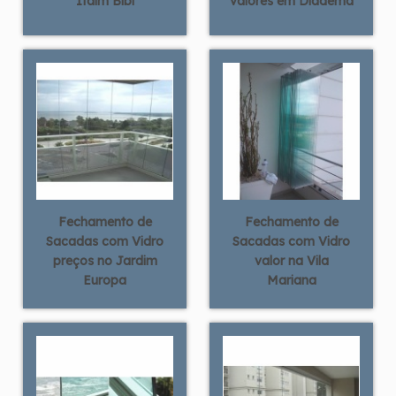
Itaim Bibi
valores em Diadema
Fechamento de
Fechamento de
Sacadas com Vidro
Sacadas com Vidro
preços no Jardim
valor na Vila
Europa
Mariana