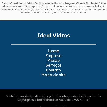
O conteúdo do texto "
Vidro Fechamento de Sacada Preço na Cidade Tiradentes
" é de
direito reservado. Sua reprodução, parcial ou total, mesmo citando nossos links, é
proibida sem a autorização do autor. Crime de violação de direito autoral – artigo 184
do Código Penal –
Lei 9610/98 - Lei de direitos autorais
.
Ideal Vidros
Home
Empresa
Missão
Serviços
Contato
Mapa do site
O inteiro teor deste site está sujeito à proteção de direitos autorais.
Copyright© Ideal Vidros (Lei 9610 de 19/02/1998)