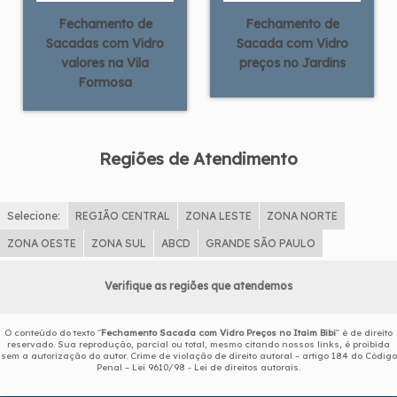
Fechamento de
Fechamento de
Sacadas com Vidro
Sacada com Vidro
valores na Vila
preços no Jardins
Formosa
Regiões de Atendimento
Selecione:
REGIÃO CENTRAL
ZONA LESTE
ZONA NORTE
ZONA OESTE
ZONA SUL
ABCD
GRANDE SÃO PAULO
Verifique as regiões que atendemos
O conteúdo do texto "
Fechamento Sacada com Vidro Preços no Itaim Bibi
" é de direito
reservado. Sua reprodução, parcial ou total, mesmo citando nossos links, é proibida
sem a autorização do autor. Crime de violação de direito autoral – artigo 184 do Código
Penal –
Lei 9610/98 - Lei de direitos autorais
.