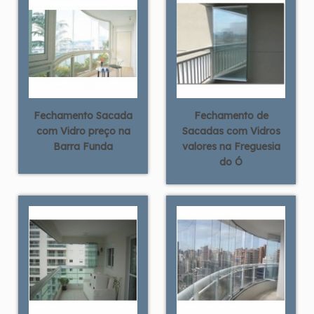
Fechamento Sacada
Fechamento de
com Vidro preço na
Sacadas com Vidros
Barra Funda
valores na Freguesia
do Ó