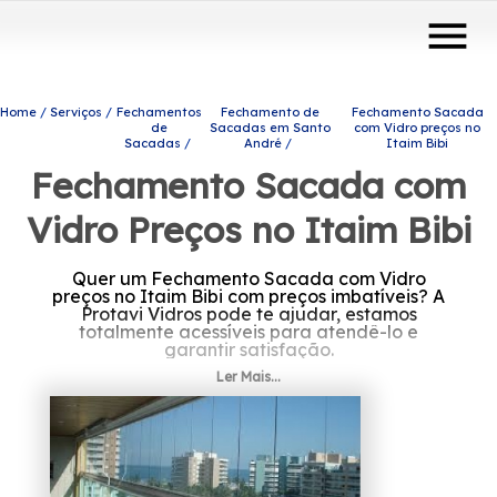
menu
Home
Serviços
Fechamentos
Fechamento de
Fechamento Sacada
de
Sacadas em Santo
com Vidro preços no
Sacadas
André
Itaim Bibi
Fechamento Sacada com
Vidro Preços no Itaim Bibi
Quer um Fechamento Sacada com Vidro
preços no Itaim Bibi com preços imbatíveis? A
Protavi Vidros pode te ajudar, estamos
totalmente acessíveis para atendê-lo e
garantir satisfação.
Ler Mais...
Se está precisando de Fechamento Sacada
com Vidro preços no Itaim Bibi, Saiba que por
meio da Protavi Vidros você pode achar
produtos e serviços como o de box para
banheiros, envidraçamento de sacadas e
portas de vidro, entre outras alternativas que
são disponibilizadas para a sua necessidade.