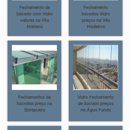
Fechamento de
Fechamento
Sacada com Vidro
Sacadas Vidro
valores na Vila
preços na Vila
Mariana
Medeiros
Fechamentos de
Vidro Fechamento
Sacadas preço no
de Sacada preços
Ibirapuera
na Água Funda