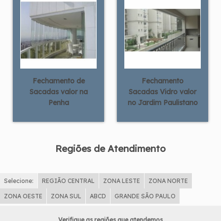
Fechamento de
Fechamento
Sacadas valor na
Sacadas Vidro valor
Penha
no Jardim Paulistano
Regiões de Atendimento
Selecione:
REGIÃO CENTRAL
ZONA LESTE
ZONA NORTE
ZONA OESTE
ZONA SUL
ABCD
GRANDE SÃO PAULO
Verifique as regiões que atendemos