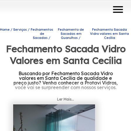
menu
Home
Serviços
Fechamentos
Fechamento de
Fechamento Sacada
de
Sacadas em
Vidro valores em Santa
Sacadas
Guarulhos
Cecília
Fechamento Sacada Vidro
Valores em Santa Cecília
Buscando por Fechamento Sacada Vidro
valores em Santa Cecília de qualidade e
preço justo? Venha conhecer a Protavi Vidros,
você vai se surpreender com nossos serviços.
Está buscando Fechamento Sacada Vidro
Ler Mais...
valores em Santa Cecília? Conheça os
produtos e serviços que a Protavi Vidros
disponibiliza, entre eles estão alternativas
diversas do ramo de engenharia de vidros,
como portas de vidro, box para banheiros e
coberturas com vidro. Fale conosco e tenha
um ambiente mais moderno, estamos à sua