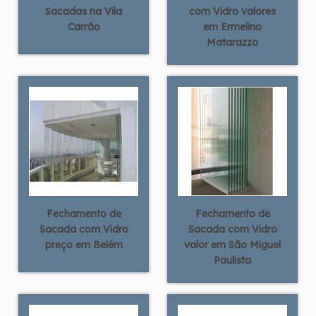
Sacadas na Vila
com Vidro valores
Carrão
em Ermelino
Matarazzo
Fechamento de
Fechamento de
Sacada com Vidro
Sacada com Vidro
preço em Belém
valor em São Miguel
Paulista