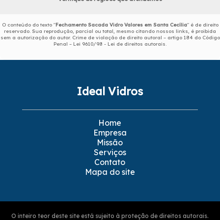
O conteúdo do texto "
Fechamento Sacada Vidro Valores em Santa Cecília
" é de direito
reservado. Sua reprodução, parcial ou total, mesmo citando nossos links, é proibida
sem a autorização do autor. Crime de violação de direito autoral – artigo 184 do Código
Penal –
Lei 9610/98 - Lei de direitos autorais
.
Ideal Vidros
Home
Empresa
Missão
Serviços
Contato
Mapa do site
O inteiro teor deste site está sujeito à proteção de direitos autorais.