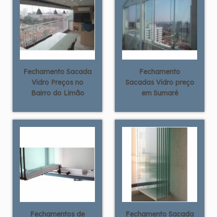
Fechamento Sacada
Fechamento
Vidro Preços no
Sacadas Vidro preço
Bairro do Limão
em Sumaré
Fechamentos de
Fechamento Sacada