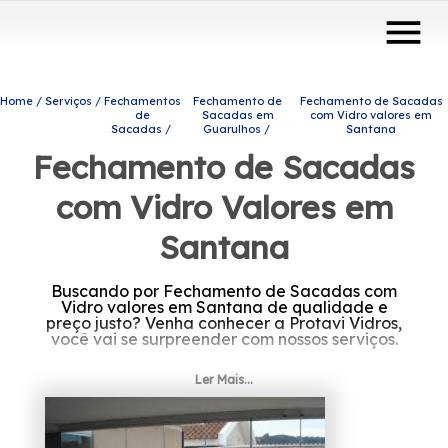
menu
Home
Serviços
Fechamentos
Fechamento de
Fechamento de Sacadas
de
Sacadas em
com Vidro valores em
Sacadas
Guarulhos
Santana
Fechamento de Sacadas
com Vidro Valores em
Santana
Buscando por Fechamento de Sacadas com
Vidro valores em Santana de qualidade e
preço justo? Venha conhecer a Protavi Vidros,
você vai se surpreender com nossos serviços.
Precisando de Fechamento de Sacadas com
Ler Mais...
Vidro valores em Santana? Conheça os
produtos e serviços que a Protavi Vidros
disponibiliza, entre eles estão alternativas
diversas do ramo de engenharia de vidros,