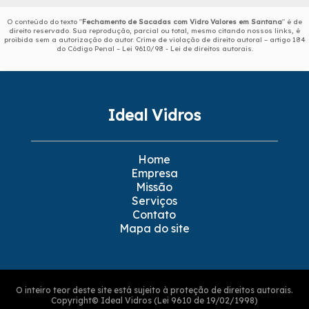
O conteúdo do texto "
Fechamento de Sacadas com Vidro Valores em Santana
" é de
direito reservado. Sua reprodução, parcial ou total, mesmo citando nossos links, é
proibida sem a autorização do autor. Crime de violação de direito autoral – artigo 184
do Código Penal –
Lei 9610/98 - Lei de direitos autorais
.
Ideal Vidros
Home
Empresa
Missão
Serviços
Contato
Mapa do site
O inteiro teor deste site está sujeito à proteção de direitos autorais.
Copyright© Ideal Vidros (Lei 9610 de 19/02/1998)