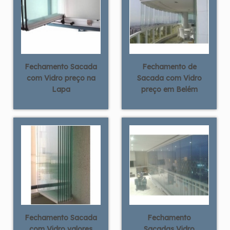
Fechamento Sacada
Fechamento de
com Vidro preço na
Sacada com Vidro
Lapa
preço em Belém
Fechamento Sacada
Fechamento
com Vidro valores
Sacadas Vidro