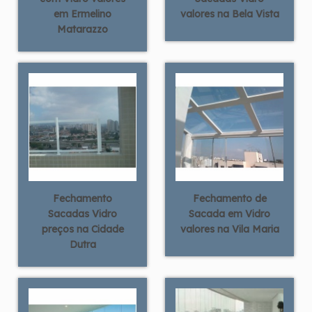
em Ermelino
valores na Bela Vista
Matarazzo
Fechamento
Fechamento de
Sacadas Vidro
Sacada em Vidro
preços na Cidade
valores na Vila Maria
Dutra