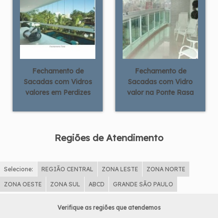
Fechamento de
Fechamento de
Sacadas com Vidros
Sacadas com Vidro
valores em Perdizes
valor na Ponte Rasa
Regiões de Atendimento
Selecione:
REGIÃO CENTRAL
ZONA LESTE
ZONA NORTE
ZONA OESTE
ZONA SUL
ABCD
GRANDE SÃO PAULO
Verifique as regiões que atendemos