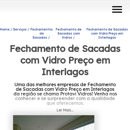
menu
Home
Serviços
Fechamentos
Fechamento de
Fechamento de Sacadas
de
Sacadas com
com Vidro Preço em
Sacadas
Vidros
Interlagos
Fechamento de Sacadas
com Vidro Preço em
Interlagos
Uma das melhores empresas de Fechamento
de Sacadas com Vidro Preço em Interlagos
da região se chama Protavi Vidros! Venha nos
conhecer e se surpreender com a qualidade
que oferecemos.
Ler Mais...
A sua procura é por Fechamento de Sacadas
com Vidro Preço em Interlagos? Conte com a
Protavi Vidros e tenha a solução que você
busca do setor de engenharia de vidros, são