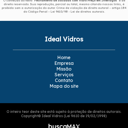
O conteúdo do texto "
Fechamento de Sacadas com Vidro Preço em Interlagos
" é de
direito reservado. Sua reprodução, parcial ou total, mesmo citando nossos links, é
proibida sem a autorização do autor. Crime de violação de direito autoral – artigo 184
do Código Penal –
Lei 9610/98 - Lei de direitos autorais
.
Ideal Vidros
Home
Empresa
Missão
Serviços
Contato
Mapa do site
O inteiro teor deste site está sujeito à proteção de direitos autorais.
Copyright© Ideal Vidros (Lei 9610 de 19/02/1998)