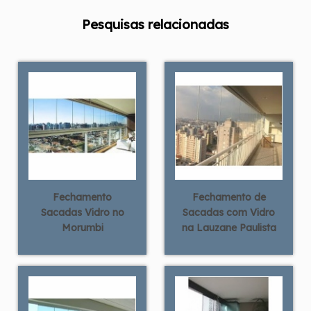
Pesquisas relacionadas
Fechamento
Fechamento de
Sacadas Vidro no
Sacadas com Vidro
Morumbi
na Lauzane Paulista