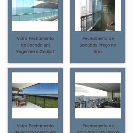
Vidro Fechamento
Fechamento de
de Sacada em
Sacadas Preço no
Engenheiro Goulart
Brás
Vidro Fechamento
Fechamento de
de Sacada preço em
Sacadas com Vidros