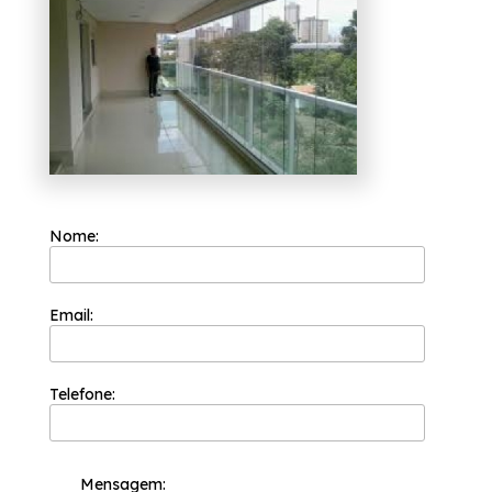
diversas opções de produtos e serviços
oferecidas, como envidraçamento de
sacadas, box para banheiros e portas de
vidro. Nossos profissionais estão prontos para
atendê-lo adequadamente, entre em
contato.
Nome:
Email:
Telefone:
Mensagem: