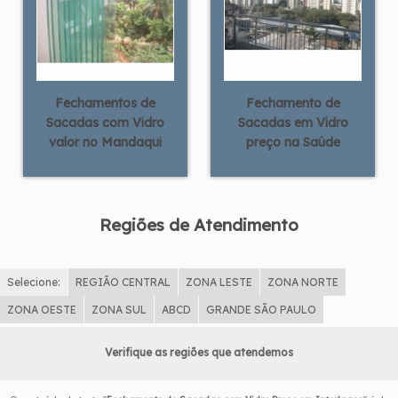
Fechamentos de
Fechamento de
Sacadas com Vidro
Sacadas em Vidro
valor no Mandaqui
preço na Saúde
Regiões de Atendimento
Selecione:
REGIÃO CENTRAL
ZONA LESTE
ZONA NORTE
ZONA OESTE
ZONA SUL
ABCD
GRANDE SÃO PAULO
Verifique as regiões que atendemos