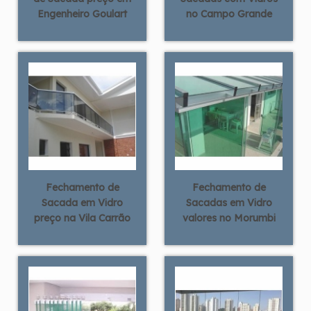
Engenheiro Goulart
no Campo Grande
Fechamento de
Fechamento de
Sacada em Vidro
Sacadas em Vidro
preço na Vila Carrão
valores no Morumbi