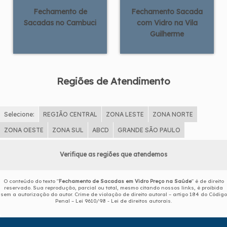
Fechamento de
Fechamento Sacada
Sacadas no Cambuci
com Vidro na Vila
Guilherme
Regiões de Atendimento
Selecione:
REGIÃO CENTRAL
ZONA LESTE
ZONA NORTE
ZONA OESTE
ZONA SUL
ABCD
GRANDE SÃO PAULO
Verifique as regiões que atendemos
O conteúdo do texto "
Fechamento de Sacadas em Vidro Preço na Saúde
" é de direito
reservado. Sua reprodução, parcial ou total, mesmo citando nossos links, é proibida
sem a autorização do autor. Crime de violação de direito autoral – artigo 184 do Código
Penal –
Lei 9610/98 - Lei de direitos autorais
.