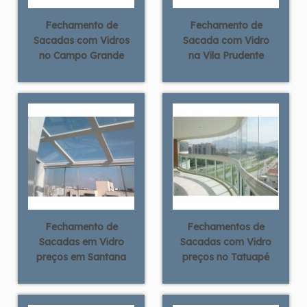
Fechamento de
Fechamento de
Sacadas com Vidros
Sacada com Vidro
no Campo Grande
na Vila Prudente
Fechamento de
Fechamentos de
Sacadas em Vidro
Sacadas com Vidro
preços em Santana
preços no Tatuapé