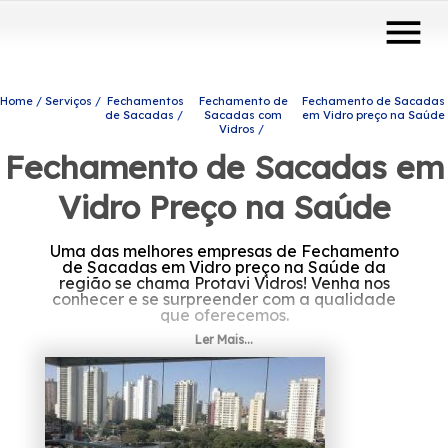
menu
Home
Serviços
Fechamentos
Fechamento de
Fechamento de Sacadas
de Sacadas
Sacadas com
em Vidro preço na Saúde
Vidros
Fechamento de Sacadas em
Vidro Preço na Saúde
Uma das melhores empresas de Fechamento
de Sacadas em Vidro preço na Saúde da
região se chama Protavi Vidros! Venha nos
conhecer e se surpreender com a qualidade
que oferecemos.
Ler Mais...
Se está buscando por Fechamento de
Sacadas em Vidro preço na Saúde, A solução
que você busca ao se interessar por
engenharia de vidros para o seu caso, pode
ser encontrada através da empresa Protavi
Vidros. Leve mais modernidade e beleza
para o seu ambiente contando com nossos