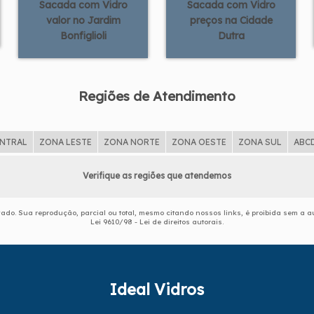
Sacada com Vidro
Sacada com Vidro
valor no Jardim
preços na Cidade
Bonfiglioli
Dutra
Regiões de Atendimento
ENTRAL
ZONA LESTE
ZONA NORTE
ZONA OESTE
ZONA SUL
ABC
Verifique as regiões que atendemos
rvado. Sua reprodução, parcial ou total, mesmo citando nossos links, é proibida sem a au
Lei 9610/98 - Lei de direitos autorais
.
Ideal Vidros