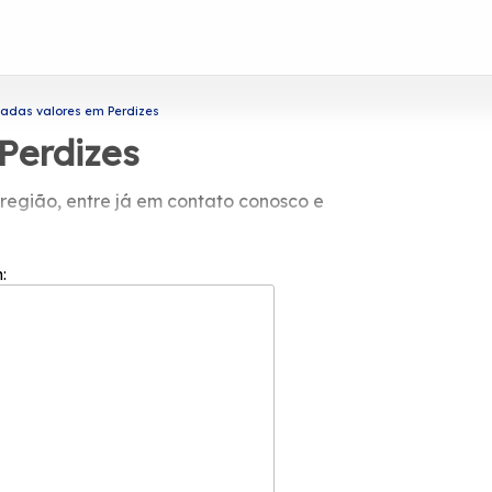
adas valores em Perdizes
Perdizes
gião, entre já em contato conosco e
rotavi Vidros para solicitar produtos e
rtas de vidro, box para banheiros e
m:
úvidas, estamos à sua disposição.