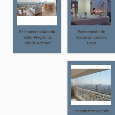
Fechamento Sacada
Fechamento de
Vidro Preços na
Sacadas valor na
Cidade Ademar
Lapa
Fechamento Sacada