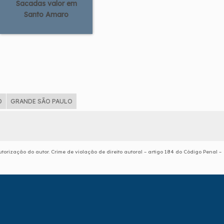
Sacadas valor em
Santo Amaro
D
GRANDE SÃO PAULO
torização do autor. Crime de violação de direito autoral – artigo 184 do Código Penal –