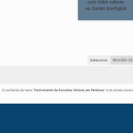
com Vidro valores
no Jardim Bonfiglioli
Selecione:
REGIÃO C
O conteúdo do texto "
Fechamento de Sacadas Valores em Perdizes
" é de direito rese