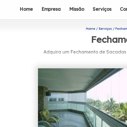
Home
Empresa
Missão
Serviços
Co
Home
Serviços
Fecham
Fechame
Adquira um Fechamento de Sacadas v
Caso esteja precisando de Fechamento d
serviços do ramo de engenharia de 
envidraçamento de sacadas. Ao en