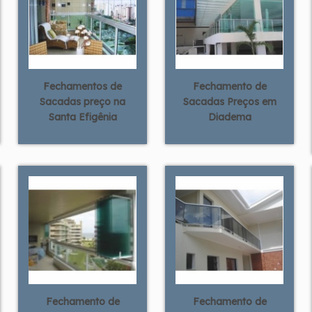
Fechamentos de
Fechamento de
Sacadas preço na
Sacadas Preços em
Santa Efigênia
Diadema
Fechamento de
Fechamento de