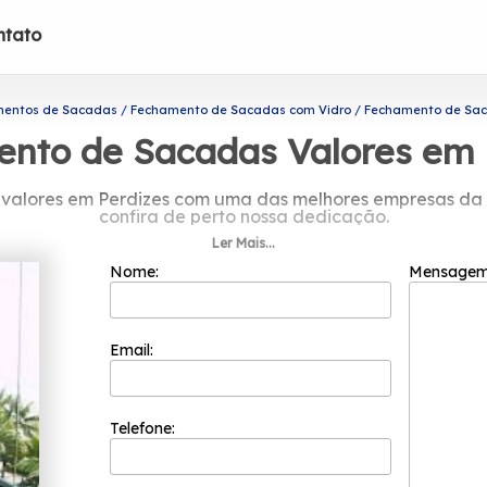
ntato
entos de Sacadas
Fechamento de Sacadas com Vidro
Fechamento de Sac
nto de Sacadas Valores em 
alores em Perdizes com uma das melhores empresas da re
confira de perto nossa dedicação.
Ler Mais...
e Sacadas valores em Perdizes, Você pode contar com a P
vidros e ter suas necessidades atendidas, por exemplo, po
Nome:
Mensage
trar em contato conosco, você poderá esclarecer suas d
Email:
Telefone: