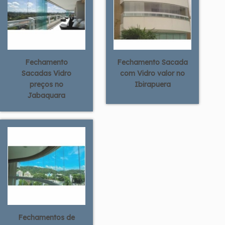
Fechamento
Fechamento Sacada
Sacadas Vidro
com Vidro valor no
preços no
Ibirapuera
Jabaquara
Fechamentos de