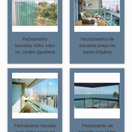
Fechamento
Fechamentos de
Sacadas Vidro valor
Sacadas preço na
no Jardim Iguatemi
Santa Efigênia
Fechamento Sacada
Fechamento de