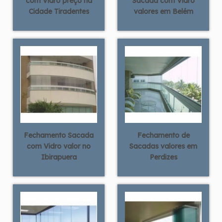
com Vidro preço na
Sacada com Vidro
Cidade Tiradentes
valores em Belém
Fechamento Sacada
Fechamento de
com Vidro valor no
Sacadas valores em
Ibirapuera
Perdizes