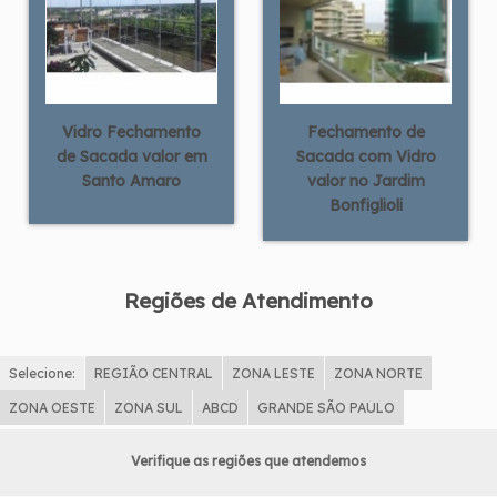
Vidro Fechamento
Fechamento de
de Sacada valor em
Sacada com Vidro
Santo Amaro
valor no Jardim
Bonfiglioli
Regiões de Atendimento
Selecione:
REGIÃO CENTRAL
ZONA LESTE
ZONA NORTE
ZONA OESTE
ZONA SUL
ABCD
GRANDE SÃO PAULO
Verifique as regiões que atendemos