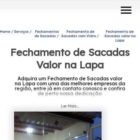
menu
Home
Serviços
Fechamentos
Fechamento de
Fechamento de
de Sacadas
Sacadas com Vidro
Sacadas valor na
Lapa
Fechamento de Sacadas
Valor na Lapa
Adquira um Fechamento de Sacadas valor
na Lapa com uma das melhores empresas da
região, entre já em contato conosco e confira
de perto nossa dedicação.
Tem interesse em Fechamento de Sacadas
Ler Mais...
valor na Lapa? Saiba que através da Protavi
Vidros é possível solicitar portas de vidro,
envidraçamento de sacadas, coberturas com
vidro, entre outras opções de produtos e
serviços da área de engenharia de vidros.
Com nossos serviços você pode encontrar o
que almeja, fale conosco!