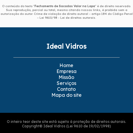
O conteúdo do texto "
Fechamento de Sacadas Valor na Lapa
" é de direito reservado.
Sua reprodução, parcial ou total, mesmo citando nossos links, é proibida sem a
autorização do autor. Crime de violação de direito autoral – artigo 184 do Código Penal
–
Lei 9610/98 - Lei de direitos autorais
.
Ideal Vidros
Home
Empresa
Missão
Serviços
Contato
Mapa do site
O inteiro teor deste site está sujeito à proteção de direitos autorais.
Copyright© Ideal Vidros (Lei 9610 de 19/02/1998)