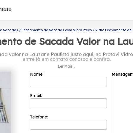
ntato
e Sacadas
Fechamento de Sacadas com Vidro Preço
Vidro Fechamento de 
ento de Sacada Valor na Lau
 valor na Lauzane Paulista justo aqui, na Protavi Vidros,
entre já em contato conosco e confira.
Ler Mais...
 Sacada valor na Lauzane Paulista? Atuando no segmento
 viável, já que oferece produtos e serviços como o de co
Nome:
Mensage
ra banheiros. Não deixe de entrar em contato para obter
oferecida para nossos clientes com qualidade.
Email:
Telefone: