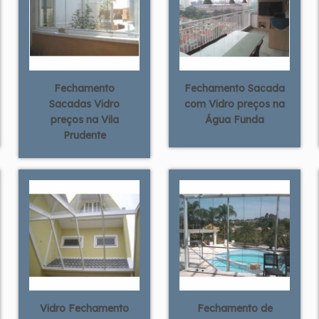
Fechamento
Fechamento Sacada
Sacadas Vidro
com Vidro preços na
preços na Vila
Água Funda
Prudente
Vidro Fechamento
Fechamento de