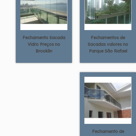
Fechamento Sacada
Fechamentos de
Vidro Preços no
Sacadas valores no
Brooklin
Parque São Rafael
Fechamento de