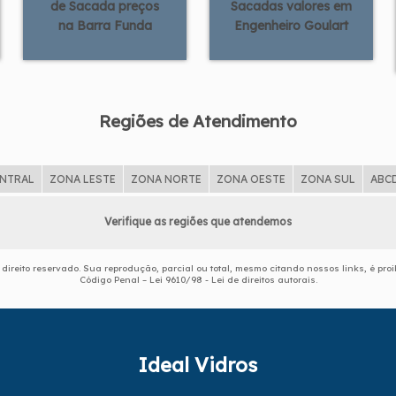
de Sacada preços
Sacadas valores em
na Barra Funda
Engenheiro Goulart
Regiões de Atendimento
ENTRAL
ZONA LESTE
ZONA NORTE
ZONA OESTE
ZONA SUL
ABC
Verifique as regiões que atendemos
e direito reservado. Sua reprodução, parcial ou total, mesmo citando nossos links, é proi
Código Penal –
Lei 9610/98 - Lei de direitos autorais
.
Ideal Vidros