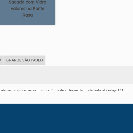
Sacada com Vidro
valores na Ponte
Rasa
D
GRANDE SÃO PAULO
bida sem a autorização do autor. Crime de violação de direito autoral – artigo 184 do