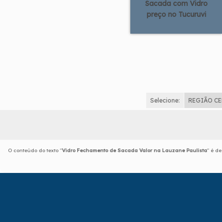
Sacada com Vidro
preço no Tucuruvi
Selecione:
REGIÃO C
O conteúdo do texto "
Vidro Fechamento de Sacada Valor na Lauzane Paulista
" é d