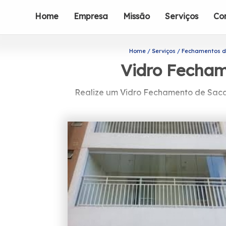
Home
Empresa
Missão
Serviços
Co
Home
Serviços
Fechamentos d
Vidro Fecham
Realize um Vidro Fechamento de Sacada
Procurando por Vidro Fechamento de
Vidros pode ser sua alternativa mais
sacadas, portas de vidro e box pa