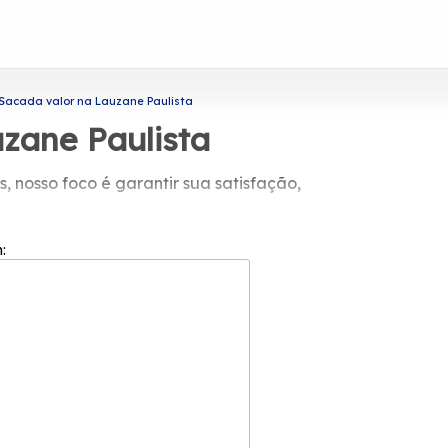
Sacada valor na Lauzane Paulista
zane Paulista
 nosso foco é garantir sua satisfação,
 de engenharia de vidros, a Protavi
berturas com vidro, envidraçamento de
m:
 mais informações sobre cada opção