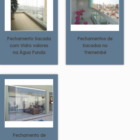
Fechamento Sacada
Fechamentos de
com Vidro valores
Sacadas no
na Água Funda
Tremembé
Fechamento de