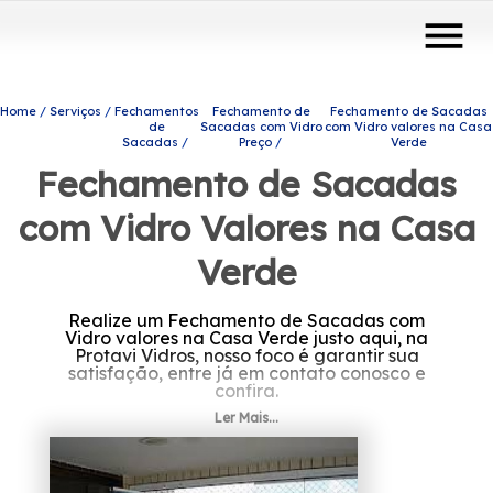
menu
Home
Serviços
Fechamentos
Fechamento de
Fechamento de Sacadas
de
Sacadas com Vidro
com Vidro valores na Casa
Sacadas
Preço
Verde
Fechamento de Sacadas
com Vidro Valores na Casa
Verde
Realize um Fechamento de Sacadas com
Vidro valores na Casa Verde justo aqui, na
Protavi Vidros, nosso foco é garantir sua
satisfação, entre já em contato conosco e
confira.
Ler Mais...
Caso esteja procurando por Fechamento de
Sacadas com Vidro valores na Casa Verde,
Conte com a Protavi Vidros e tenha a solução
que você busca do setor de engenharia de