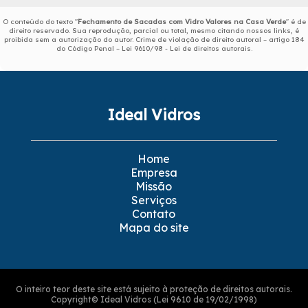
O conteúdo do texto "
Fechamento de Sacadas com Vidro Valores na Casa Verde
" é de
direito reservado. Sua reprodução, parcial ou total, mesmo citando nossos links, é
proibida sem a autorização do autor. Crime de violação de direito autoral – artigo 184
do Código Penal –
Lei 9610/98 - Lei de direitos autorais
.
Ideal Vidros
Home
Empresa
Missão
Serviços
Contato
Mapa do site
O inteiro teor deste site está sujeito à proteção de direitos autorais.
Copyright© Ideal Vidros (Lei 9610 de 19/02/1998)