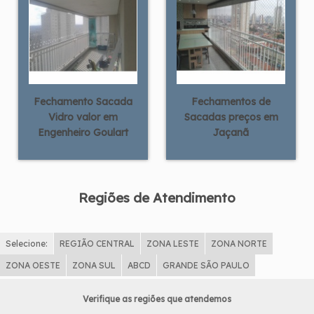
Fechamento Sacada
Fechamentos de
Vidro valor em
Sacadas preços em
Engenheiro Goulart
Jaçanã
Regiões de Atendimento
Selecione:
REGIÃO CENTRAL
ZONA LESTE
ZONA NORTE
ZONA OESTE
ZONA SUL
ABCD
GRANDE SÃO PAULO
Verifique as regiões que atendemos