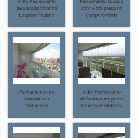
Vidro Fechamento
Fechamento Sacada
de Sacada valor na
com Vidro preço no
Lauzane Paulista
Campo Grande
Fechamentos de
Vidro Fechamento
Sacadas no
de Sacada preço em
Tremembé
Ermelino Matarazzo