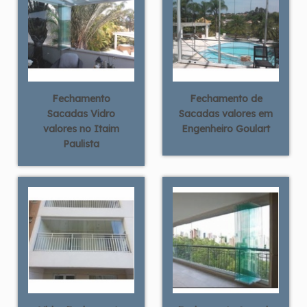
Fechamento
Fechamento de
Sacadas Vidro
Sacadas valores em
valores no Itaim
Engenheiro Goulart
Paulista