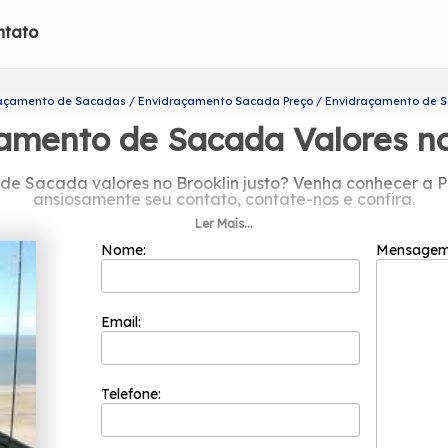
ntato
açamento de Sacadas
Envidraçamento Sacada Preço
Envidraçamento de Sa
amento de Sacada Valores no
de Sacada valores no Brooklin justo? Venha conhecer a P
ansiosamente seu contato, contate-nos e confira.
Ler Mais...
cada valores no Brooklin? Confira os produtos e serviços
s, envidraçamento de sacadas, portas de vidro, cobertur
Nome:
Mensage
 Fale conosco e conte com os serviços de profissionais qua
Email:
Telefone: