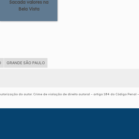
Sacada valores na
Bela Vista
D
GRANDE SÃO PAULO
utorização do autor. Crime de violação de direito autoral – artigo 184 do Código Penal –