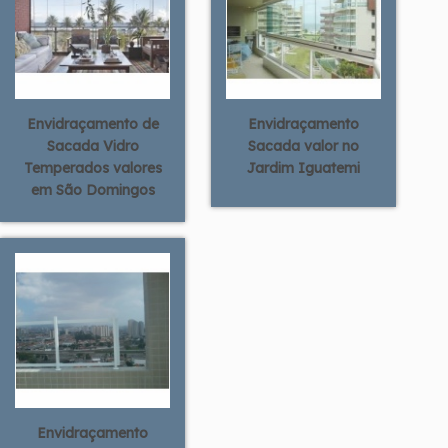
Envidraçamento de
Envidraçamento
Sacada Vidro
Sacada valor no
Temperados valores
Jardim Iguatemi
em São Domingos
Envidraçamento