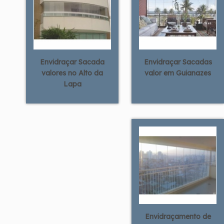
Envidraçar Sacada
Envidraçar Sacadas
valores no Alto da
valor em Guianazes
Lapa
Envidraçamento de