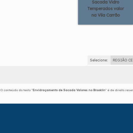
Sacada Vidro
Temperados valor
na Vila Carrão
Selecione:
REGIÃO C
O conteúdo do texto "
Envidraçamento de Sacada Valores no Brooklin
" é de direito res