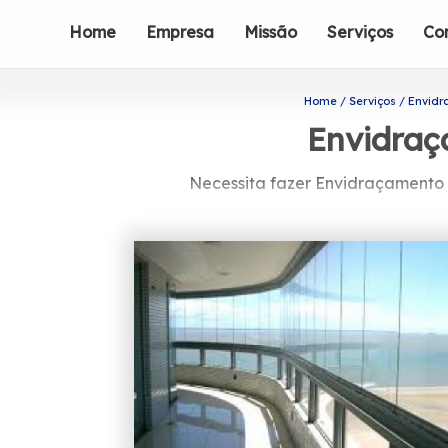
Home
Empresa
Missão
Serviços
Co
Home
Serviços
Envidr
Envidraç
Necessita fazer Envidraçamento 
Está em busca de Envidraçamento de Sa
você pode encontrar box para banheiro
atender suas necessidades.