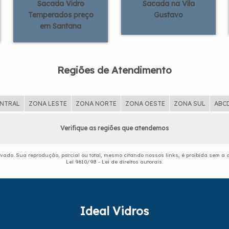
Sacada Vidro
Sacada na Vila
Temperados preço
Gustavo
em Santana
Regiões de Atendimento
ENTRAL
ZONA LESTE
ZONA NORTE
ZONA OESTE
ZONA SUL
ABC
Verifique as regiões que atendemos
ervado. Sua reprodução, parcial ou total, mesmo citando nossos links, é proibida sem a a
Lei 9610/98 - Lei de direitos autorais
.
Ideal Vidros