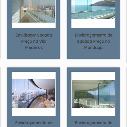
Envidraçar Sacada
Envidraçamento de
Preço na Vila
Sacada Preço no
Medeiros
Mandaqui
Envidraçamento de
Envidraçamento de