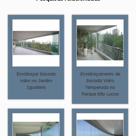
Envidraçar Sacada
Envidraçamento de
valor no Jardim
Sacada Vidro
Iguatemi
Temperado no
Parque São Lucas