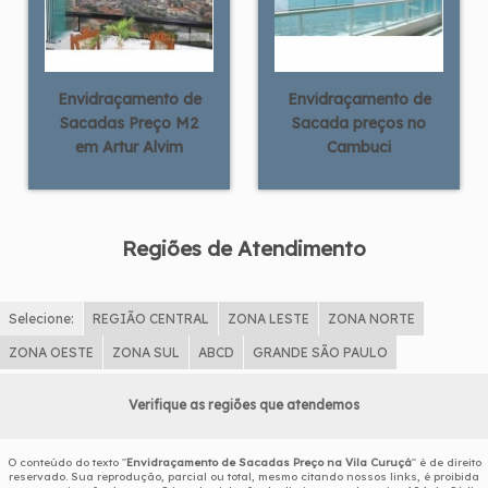
Envidraçamento de
Envidraçamento de
Sacadas Preço M2
Sacada preços no
em Artur Alvim
Cambuci
Regiões de Atendimento
Selecione:
REGIÃO CENTRAL
ZONA LESTE
ZONA NORTE
ZONA OESTE
ZONA SUL
ABCD
GRANDE SÃO PAULO
Verifique as regiões que atendemos
O conteúdo do texto "
Envidraçamento de Sacadas Preço na Vila Curuçá
" é de direito
reservado. Sua reprodução, parcial ou total, mesmo citando nossos links, é proibida