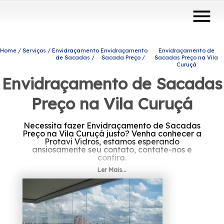
menu
Home
Serviços
Envidraçamento
Envidraçamento
Envidraçamento de
de Sacadas
Sacada Preço
Sacadas Preço na Vila
Curuçá
Envidraçamento de Sacadas
Preço na Vila Curuçá
Necessita fazer Envidraçamento de Sacadas
Preço na Vila Curuçá justo? Venha conhecer a
Protavi Vidros, estamos esperando
ansiosamente seu contato, contate-nos e
confira.
Ler Mais...
A sua procura é por Envidraçamento de
Sacadas Preço na Vila Curuçá? Saiba que a
Protavi Vidros oferece a solução que você
necessita no ramo de engenharia de vidros,
por exemplo, portas de vidro,
envidraçamento de sacadas, box para
banheiros, entre outros produtos e serviços.