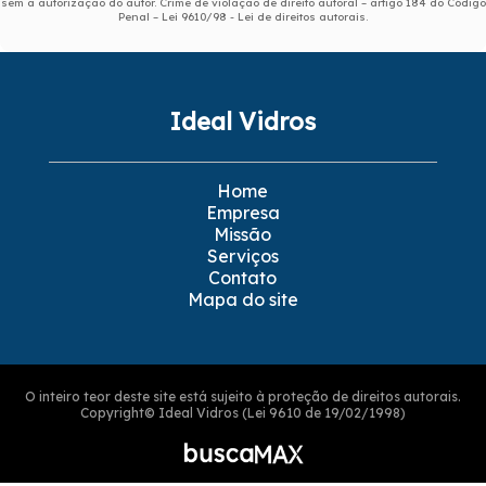
sem a autorização do autor. Crime de violação de direito autoral – artigo 184 do Código
Penal –
Lei 9610/98 - Lei de direitos autorais
.
Ideal Vidros
Home
Empresa
Missão
Serviços
Contato
Mapa do site
O inteiro teor deste site está sujeito à proteção de direitos autorais.
Copyright© Ideal Vidros (Lei 9610 de 19/02/1998)