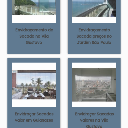
Envidraçamento de
Envidraçamento
Sacada na Vila
Sacada preços no
Gustavo
Jardim São Paulo
Envidraçar Sacadas
Envidraçar Sacadas
valor em Guianazes
valores na Vila
Gustavo