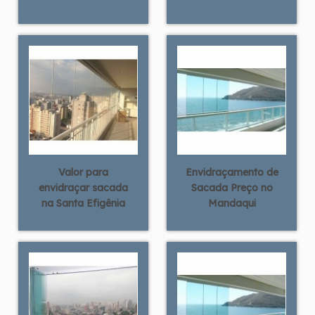
Valor para
Envidraçamento de
envidraçar sacada
Sacada Preço no
na Santa Efigênia
Mandaqui