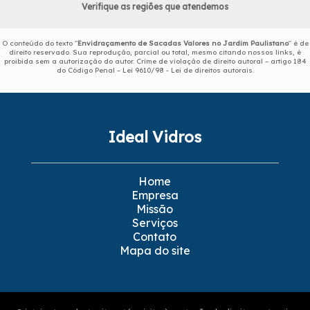
Verifique as regiões que atendemos
O conteúdo do texto "
Envidraçamento de Sacadas Valores no Jardim Paulistano
" é de
direito reservado. Sua reprodução, parcial ou total, mesmo citando nossos links, é
proibida sem a autorização do autor. Crime de violação de direito autoral – artigo 184
do Código Penal –
Lei 9610/98 - Lei de direitos autorais
.
Ideal Vidros
Home
Empresa
Missão
Serviços
Contato
Mapa do site