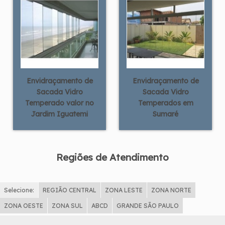
Envidraçamento de
Envidraçamento de
Sacada Vidro
Sacada Vidro
Temperado valor no
Temperados em
Jardim Iguatemi
Sumaré
Regiões de Atendimento
Selecione:
REGIÃO CENTRAL
ZONA LESTE
ZONA NORTE
ZONA OESTE
ZONA SUL
ABCD
GRANDE SÃO PAULO