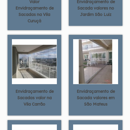
Valor
Envidraçamento de
Envidraçamento de
Sacada valores no
Sacadas na Vila
Jardim São Luiz
Curuçá
Envidraçamento de
Envidraçamento de
Sacadas valor na
Sacada valores em
Vila Carrão
São Mateus