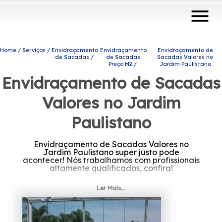
menu
Home
Serviços
Envidraçamento
Envidraçamento
Envidraçamento de
de Sacadas
de Sacadas
Sacadas Valores no
Preço M2
Jardim Paulistano
Envidraçamento de Sacadas
Valores no Jardim
Paulistano
Envidraçamento de Sacadas Valores no
Jardim Paulistano super justo pode
acontecer! Nós trabalhamos com profissionais
altamente qualificados, confira!
Procurando Envidraçamento de Sacadas
Ler Mais...
Valores no Jardim Paulistano? Conheça os
produtos e serviços que a Protavi Vidros
disponibiliza, entre eles estão alternativas
diversas do ramo de engenharia de vidros,