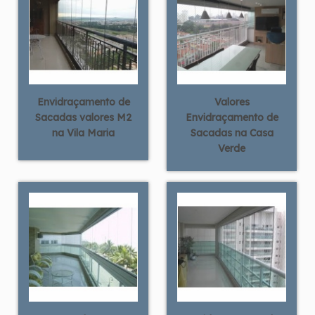
Envidraçamento de
Valores
Sacadas valores M2
Envidraçamento de
na Vila Maria
Sacadas na Casa
Verde