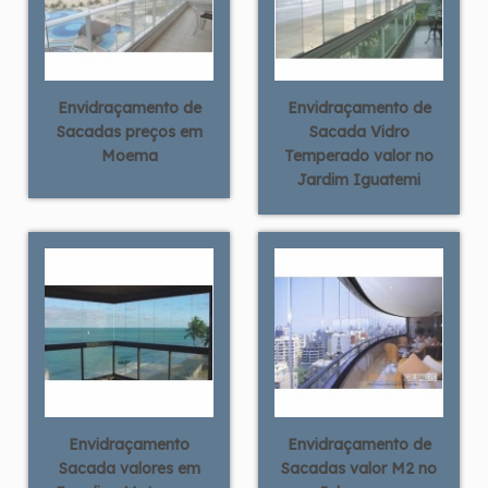
Envidraçamento de
Envidraçamento de
Sacadas preços em
Sacada Vidro
Moema
Temperado valor no
Jardim Iguatemi
Envidraçamento
Envidraçamento de
Sacada valores em
Sacadas valor M2 no