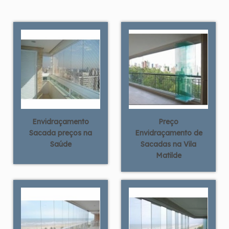
Envidraçamento
Preço
Sacada preços na
Envidraçamento de
Saúde
Sacadas na Vila
Matilde