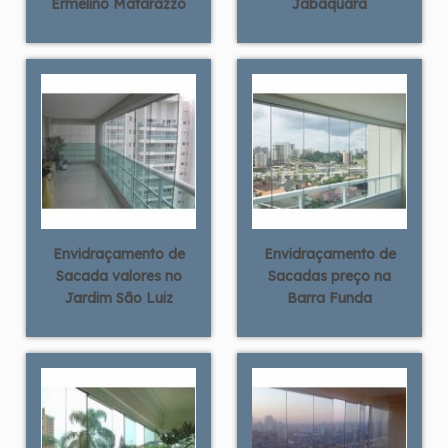
Ermelino Matarazzo
Jabaquara
Envidraçamento de
Envidraçamento de
Sacada valores no
Sacadas preço na
Jardim São Luiz
Barra Funda