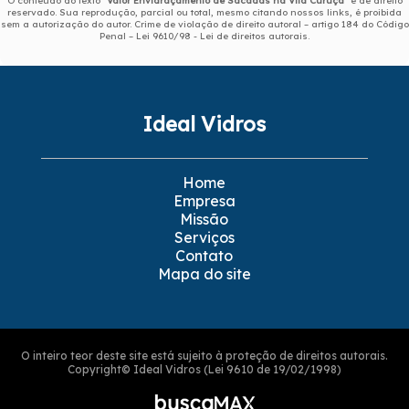
O conteúdo do texto "
Valor Envidraçamento de Sacadas na Vila Curuçá
" é de direito
reservado. Sua reprodução, parcial ou total, mesmo citando nossos links, é proibida
sem a autorização do autor. Crime de violação de direito autoral – artigo 184 do Código
Penal –
Lei 9610/98 - Lei de direitos autorais
.
Ideal Vidros
Home
Empresa
Missão
Serviços
Contato
Mapa do site
O inteiro teor deste site está sujeito à proteção de direitos autorais.
Copyright© Ideal Vidros (Lei 9610 de 19/02/1998)