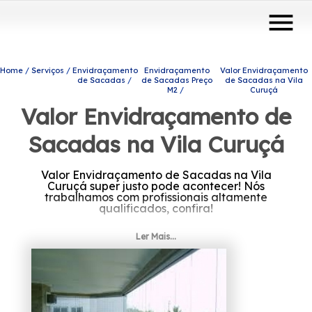
menu
Home
Serviços
Envidraçamento
Envidraçamento
Valor Envidraçamento
de Sacadas
de Sacadas Preço
de Sacadas na Vila
M2
Curuçá
Valor Envidraçamento de
Sacadas na Vila Curuçá
Valor Envidraçamento de Sacadas na Vila
Curuçá super justo pode acontecer! Nós
trabalhamos com profissionais altamente
qualificados, confira!
Procurando por Valor Envidraçamento de
Ler Mais...
Sacadas na Vila Curuçá? Encontre a solução
que você necessita contando com os
produtos e serviços da Protavi Vidros, são
alternativas variadas disponíveis, como
envidraçamento de sacadas, box para
banheiros e portas de vidro. Desenvolvemos
cada trabalho de uma forma profissional e