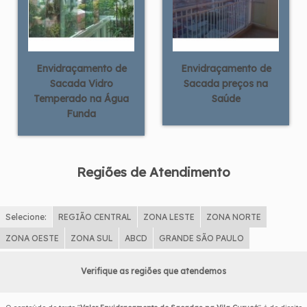
Envidraçamento de
Envidraçamento de
Sacada Vidro
Sacada preços na
Temperado na Água
Saúde
Funda
Regiões de Atendimento
Selecione:
REGIÃO CENTRAL
ZONA LESTE
ZONA NORTE
ZONA OESTE
ZONA SUL
ABCD
GRANDE SÃO PAULO
Verifique as regiões que atendemos