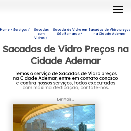
menu
Home
Serviços
Sacadas
Sacada de Vidro em
Sacadas de Vidro preços
com
São Bernardo
na Cidade Ademar
Vidros
Sacadas de Vidro Preços na
Cidade Ademar
Temos o serviço de Sacadas de Vidro preços
na Cidade Ademar, entre em contato conosco
e confira nossos serviços, todos executados
com máxima dedicação, contate-nos.
Precisando de Sacadas de Vidro preços na
Ler Mais...
Cidade Ademar? Conte com a Protavi Vidros
e tenha a solução que você busca do setor
de engenharia de vidros, são diversas opções
de produtos e serviços oferecidas, como
envidraçamento de sacadas, box para
banheiros e portas de vidro. Estamos à sua
disposição para esclarecer dúvidas e dar o