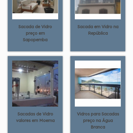
Sacada de Vidro
Sacada em Vidro na
preço em
República
Sapopemba
Sacadas de Vidro
Vidros para Sacadas
valores em Moema
preço na Água
Branca