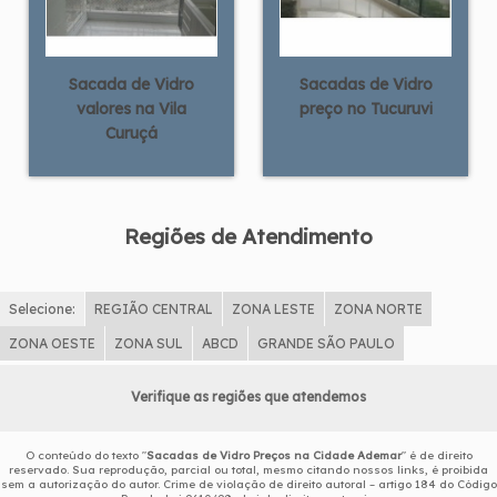
Sacada de Vidro
Sacadas de Vidro
valores na Vila
preço no Tucuruvi
Curuçá
Regiões de Atendimento
Selecione:
REGIÃO CENTRAL
ZONA LESTE
ZONA NORTE
ZONA OESTE
ZONA SUL
ABCD
GRANDE SÃO PAULO
Verifique as regiões que atendemos
O conteúdo do texto "
Sacadas de Vidro Preços na Cidade Ademar
" é de direito
reservado. Sua reprodução, parcial ou total, mesmo citando nossos links, é proibida
sem a autorização do autor. Crime de violação de direito autoral – artigo 184 do Código