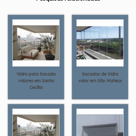
Vidro para Sacada
Sacadas de Vidro
valores em Santa
valor em São Mateus
Cecília