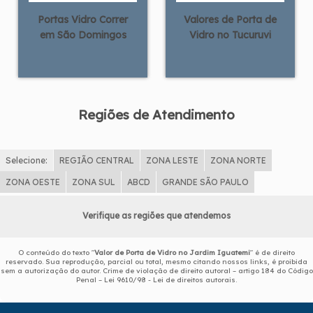
Portas Vidro Correr
Valores de Porta de
em São Domingos
Vidro no Tucuruvi
Regiões de Atendimento
Selecione:
REGIÃO CENTRAL
ZONA LESTE
ZONA NORTE
ZONA OESTE
ZONA SUL
ABCD
GRANDE SÃO PAULO
Verifique as regiões que atendemos
O conteúdo do texto "
Valor de Porta de Vidro no Jardim Iguatemi
" é de direito
reservado. Sua reprodução, parcial ou total, mesmo citando nossos links, é proibida
sem a autorização do autor. Crime de violação de direito autoral – artigo 184 do Código
Penal –
Lei 9610/98 - Lei de direitos autorais
.