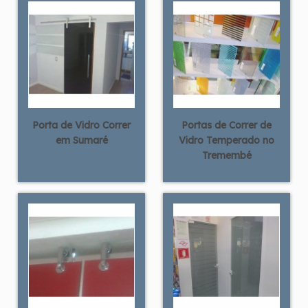
Porta de Vidro Correr
Portas de Correr de
em Sumaré
Vidro Temperado no
Tremembé