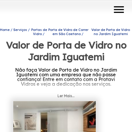
menu
Home
Serviços
Portas de
Porta de Vidro de Correr
Valor de Porta de Vidro
Vidro
em São Caetano
no Jardim Iguatemi
Valor de Porta de Vidro no
Jardim Iguatemi
Não faça Valor de Porta de Vidro no Jardim
Iguatemi com uma empresa que não passe
confiança! Entre em contato com a Protavi
Vidros e veja a dedicação nos serviços.
Caso esteja procurando por Valor de Porta
Ler Mais...
de Vidro no Jardim Iguatemi, Saiba que por
meio da Protavi Vidros você pode achar
produtos e serviços como o de box para
banheiros, envidraçamento de sacadas e
portas de vidro, entre outras alternativas que
são disponibilizadas para a sua necessidade.
Leve mais modernidade e beleza para o seu
ambiente contando com nossos serviços, fale