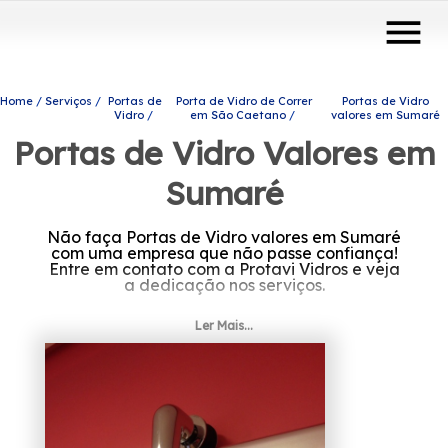
menu
Home
Serviços
Portas de
Porta de Vidro de Correr
Portas de Vidro
Vidro
em São Caetano
valores em Sumaré
Portas de Vidro Valores em
Sumaré
Não faça Portas de Vidro valores em Sumaré
com uma empresa que não passe confiança!
Entre em contato com a Protavi Vidros e veja
a dedicação nos serviços.
A sua busca é por Portas de Vidro valores em
Ler Mais...
Sumaré? A Protavi Vidros atua no ramo de
engenharia de vidros e oferece para seus
clientes produtos e serviços como o de portas
de vidro, box para banheiros e
envidraçamento de sacadas. Contamos com
profissionais qualificados e especializados,
não deixe de falar conosco.