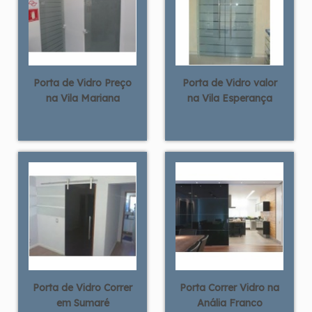
Porta de Vidro Preço
Porta de Vidro valor
na Vila Mariana
na Vila Esperança
Porta de Vidro Correr
Porta Correr Vidro na
em Sumaré
Anália Franco