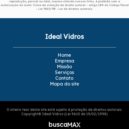
reprodução, parcial ou total, mesmo citando nossos links, é proibida sem a
autorização do autor. Crime de violação de direito autoral – artigo 184 do Código Penal
–
Lei 9610/98 - Lei de direitos autorais
.
Ideal Vidros
Home
Empresa
Missão
Serviços
Contato
Mapa do site
O inteiro teor deste site está sujeito à proteção de direitos autorais.
Copyright© Ideal Vidros (Lei 9610 de 19/02/1998)