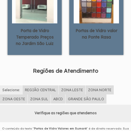
Porta de Vidro
Portas de Vidro valor
Temperado Preços
na Ponte Rasa
no Jardim São Luiz
Regiões de Atendimento
Selecione:
REGIÃO CENTRAL
ZONA LESTE
ZONA NORTE
ZONA OESTE
ZONA SUL
ABCD
GRANDE SÃO PAULO
Verifique as regiões que atendemos
O conteúdo do texto "
Portas de Vidro Valores em Sumaré
" é de direito reservado. Sua