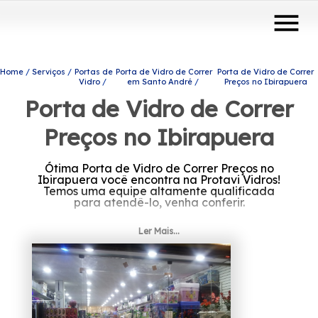
menu
Home
Serviços
Portas de
Porta de Vidro de Correr
Porta de Vidro de Correr
Vidro
em Santo André
Preços no Ibirapuera
Porta de Vidro de Correr
Preços no Ibirapuera
Ótima Porta de Vidro de Correr Preços no
Ibirapuera você encontra na Protavi Vidros!
Temos uma equipe altamente qualificada
para atendê-lo, venha conferir.
Procurando por Porta de Vidro de Correr
Ler Mais...
Preços no Ibirapuera? Conheça os produtos e
serviços que a Protavi Vidros disponibiliza,
entre eles estão alternativas diversas do
ramo de engenharia de vidros, como portas
de vidro, box para banheiros e coberturas
com vidro. Não deixe de entrar em contato
para obter mais informações sobre cada
opção oferecida para nossos clientes com