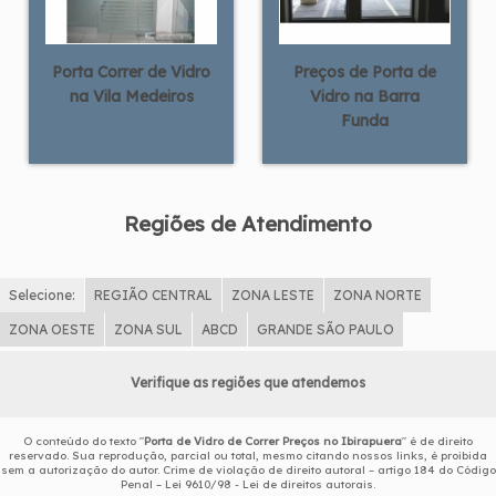
Porta Correr de Vidro
Preços de Porta de
na Vila Medeiros
Vidro na Barra
Funda
Regiões de Atendimento
Selecione:
REGIÃO CENTRAL
ZONA LESTE
ZONA NORTE
ZONA OESTE
ZONA SUL
ABCD
GRANDE SÃO PAULO
Verifique as regiões que atendemos
O conteúdo do texto "
Porta de Vidro de Correr Preços no Ibirapuera
" é de direito
reservado. Sua reprodução, parcial ou total, mesmo citando nossos links, é proibida
sem a autorização do autor. Crime de violação de direito autoral – artigo 184 do Código
Penal –
Lei 9610/98 - Lei de direitos autorais
.