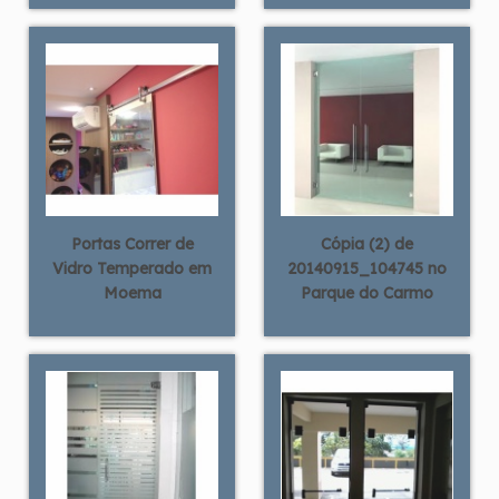
Portas Correr de
Cópia (2) de
Vidro Temperado em
20140915_104745 no
Moema
Parque do Carmo