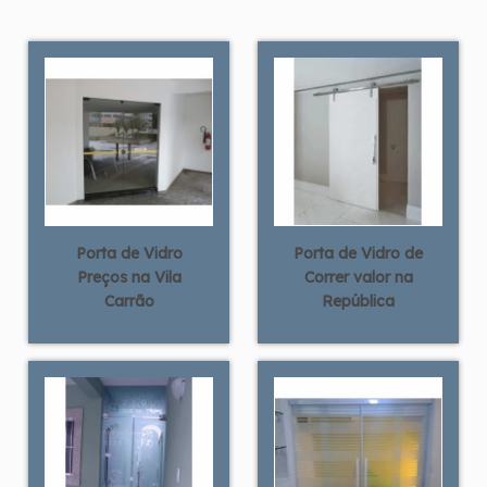
Porta de Vidro
Porta de Vidro de
Preços na Vila
Correr valor na
Carrão
República