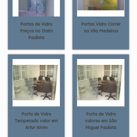
Portas de Vidro
Portas Vidro Correr
Preços no Itaim
na Vila Medeiros
Paulista
Porta de Vidro
Porta de Vidro
Temperado valor em
valores em São
Artur Alvim
Miguel Paulista