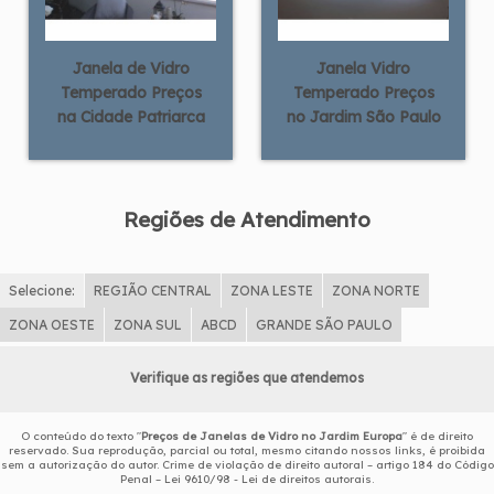
Janela de Vidro
Janela Vidro
Temperado Preços
Temperado Preços
na Cidade Patriarca
no Jardim São Paulo
Regiões de Atendimento
Selecione:
REGIÃO CENTRAL
ZONA LESTE
ZONA NORTE
ZONA OESTE
ZONA SUL
ABCD
GRANDE SÃO PAULO
Verifique as regiões que atendemos
O conteúdo do texto "
Preços de Janelas de Vidro no Jardim Europa
" é de direito
reservado. Sua reprodução, parcial ou total, mesmo citando nossos links, é proibida
sem a autorização do autor. Crime de violação de direito autoral – artigo 184 do Código
Penal –
Lei 9610/98 - Lei de direitos autorais
.