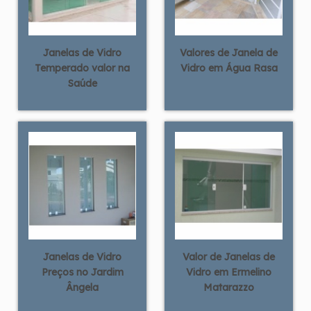
Janelas de Vidro
Valores de Janela de
Temperado valor na
Vidro em Água Rasa
Saúde
Janelas de Vidro
Valor de Janelas de
Preços no Jardim
Vidro em Ermelino
Ângela
Matarazzo