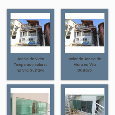
Janela de Vidro
Valor de Janela de
Temperado valores
Vidro na Vila
na Vila Gustavo
Gustavo