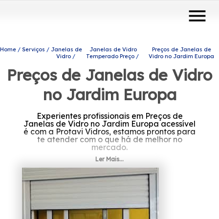
menu
Home
Serviços
Janelas de
Janelas de Vidro
Preços de Janelas de
Vidro
Temperado Preço
Vidro no Jardim Europa
Preços de Janelas de Vidro
no Jardim Europa
Experientes profissionais em Preços de
Janelas de Vidro no Jardim Europa acessível
é com a Protavi Vidros, estamos prontos para
te atender com o que há de melhor no
mercado.
Ler Mais...
Está em busca de Preços de Janelas de Vidro
no Jardim Europa? Saiba que a Protavi
Vidros oferece a solução que você necessita
no ramo de engenharia de vidros, por
exemplo, portas de vidro, envidraçamento de
sacadas, box para banheiros, entre outros
produtos e serviços. Fale conosco e conte
com os serviços de profissionais qualificados