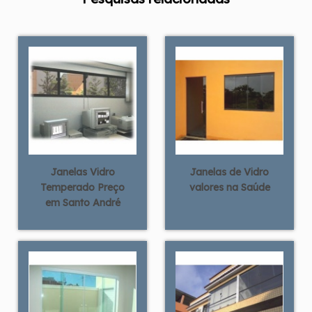
Janelas Vidro
Janelas de Vidro
Temperado Preço
valores na Saúde
em Santo André