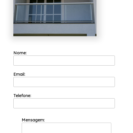
sacadas e portas de vidro, entre outras
alternativas que são disponibilizadas para a
sua necessidade. Visamos atuar com
comprometimento, levando qualidade e
resultados satisfatórios.
Nome:
Email:
Telefone:
Mensagem: