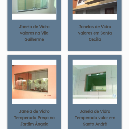
Janela de Vidro
Janelas de Vidro
valores na Vila
valores em Santa
Guilherme
Cecília
Janela de Vidro
Janela de Vidro
Temperado Preço no
Temperado valor em
Jardim Ângela
Santo André