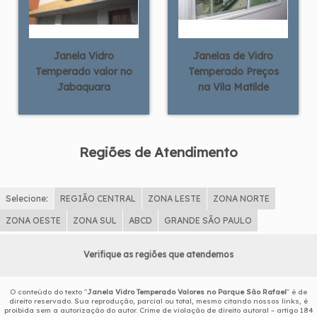
Janela Vidro
Janelas de Vidro
Temperado valor no
Temperado Preços
Jabaquara
na Vila Matilde
Regiões de Atendimento
Selecione:
REGIÃO CENTRAL
ZONA LESTE
ZONA NORTE
ZONA OESTE
ZONA SUL
ABCD
GRANDE SÃO PAULO
Verifique as regiões que atendemos
O conteúdo do texto "
Janela Vidro Temperado Valores no Parque São Rafael
" é de
direito reservado. Sua reprodução, parcial ou total, mesmo citando nossos links, é
proibida sem a autorização do autor. Crime de violação de direito autoral – artigo 184