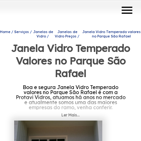
menu
Home
Serviços
Janelas de
Janelas de
Janela Vidro Temperado valores
Vidro
Vidro Preços
no Parque São Rafael
Janela Vidro Temperado
Valores no Parque São
Rafael
Boa e segura Janela Vidro Temperado
valores no Parque São Rafael é com a
Protavi Vidros, atuamos há anos no mercado
e atualmente somos uma das maiores
empresas do ramo, venha conferir.
Ler Mais...
Caso esteja procurando por Janela Vidro
Temperado valores no Parque São Rafael,
Saiba que por meio da Protavi Vidros você
pode achar produtos e serviços como o de
box para banheiros, envidraçamento de